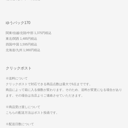
ゆうパック170
関東/信越/北陸/中部 1,375円税込
東北/関西 1,485円税込
四国/中国 1,595円税込
北海道/九州 1,980円税込
クリックポスト
※送料について
クリックポストで対応できる商品点数は最大で6点までです。
商品によって箱に入る個数が変わります。そのため、送料が変更になる場合があり
ます。その場合は当店よりご連絡させていただきます。
※商品受け渡しについて
こちらの配送方法はポスト投函です。
※配送日数について