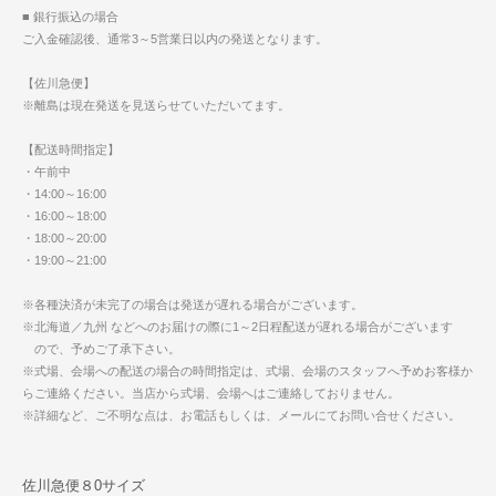
■ 銀行振込の場合
ご入金確認後、通常3～5営業日以内の発送となります。
【佐川急便】
※離島は現在発送を見送らせていただいてます。
【配送時間指定】
・午前中
・14:00～16:00
・16:00～18:00
・18:00～20:00
・19:00～21:00
※各種決済が未完了の場合は発送が遅れる場合がございます。
※北海道／九州 などへのお届けの際に1～2日程配送が遅れる場合がございます
ので、予めご了承下さい。
※式場、会場への配送の場合の時間指定は、式場、会場のスタッフへ予めお客様か
らご連絡ください。当店から式場、会場へはご連絡しておりません。
※詳細など、ご不明な点は、お電話もしくは、メールにてお問い合せください。
佐川急便８0サイズ