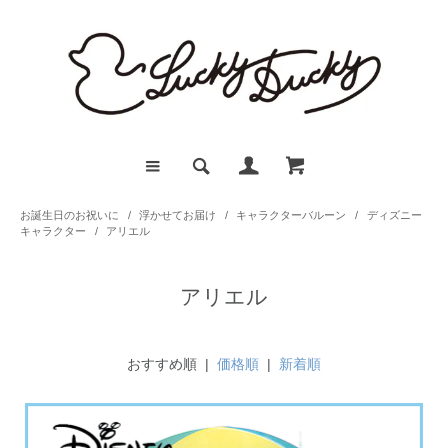
お誕生日のお祝いに
/
浮かせてお届け
/
キャラクターバルーン
/
ディズニー
キャラクター
/
アリエル
アリエル
おすすめ順 |
価格順
|
新着順