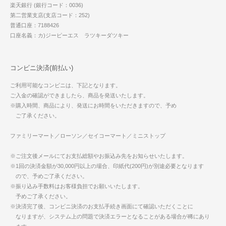
楽天銀行 (銀行コード：0036)
第二営業支店(支店コード：252)
普通口座：7188426
口座名義：カ)ジーピーエス ラツキーダツキー
コンビニ決済(前払い)
ご利用可能なコンビニは、下記となります。
ご入金の確認ができましたら、商品を発送いたします。
※購入時間、商品により、発送にお時間をいただきますので、予め
ご了承ください。
ファミリーマート／ローソン／セイコーマート／ミニストップ
※ご注文後メールにてお支払総額やお振込み先をお知らせいたします。
※1回の決済金額が30,000円以上の場合、印紙代(200円)が別途必要となります
ので、予めご了承ください。
※振り込み手数料はお客様負担でお願いいたします。
予めご了承ください。
※決済完了後、コンビニ決済のお支払手続き画面にて確認いただくことに
なりますが、システム上の問題で決済エラーとなることがある場合が稀にあり