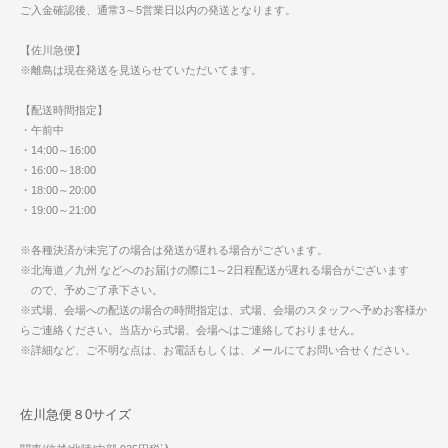
ご入金確認後、通常3～5営業日以内の発送となります。
【佐川急便】
※離島は現在発送を見送らせていただいてます。
【配送時間指定】
・午前中
・14:00～16:00
・16:00～18:00
・18:00～20:00
・19:00～21:00
※各種決済が未完了の場合は発送が遅れる場合がございます。
※北海道／九州 などへのお届けの際に1～2日程配送が遅れる場合がございます
ので、予めご了承下さい。
※式場、会場への配送の場合の時間指定は、式場、会場のスタッフへ予めお客様か
らご連絡ください。当店から式場、会場へはご連絡しておりません。
※詳細など、ご不明な点は、お電話もしくは、メールにてお問い合せください。
佐川急便８0サイズ