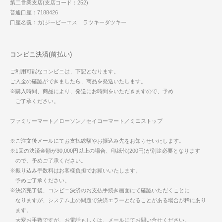
第二営業支店(支店コード：252)
普通口座：7188426
口座名義：カ)ジーピーエス ラツキーダツキー
コンビニ決済(前払い)
ご利用可能なコンビニは、下記となります。
ご入金の確認ができましたら、商品を発送いたします。
※購入時間、商品により、発送にお時間をいただきますので、予め
ご了承ください。
ファミリーマート／ローソン／セイコーマート／ミニストップ
※ご注文後メールにてお支払総額やお振込み先をお知らせいたします。
※1回の決済金額が30,000円以上の場合、印紙代(200円)が別途必要となります
ので、予めご了承ください。
※振り込み手数料はお客様負担でお願いいたします。
予めご了承ください。
※決済完了後、コンビニ決済のお支払手続き画面にて確認いただくことに
なりますが、システム上の問題で決済エラーとなることがある場合が稀にあり
ます。
大変お手数ですが、お電話もしくは、メールにてお問い合せください。