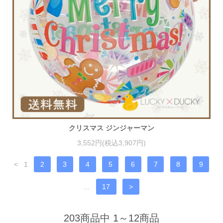
クリスマス ジンジャーマン
3,552円(税込3,907円)
<
1
2
3
4
5
6
7
8
9
...
17
>
203商品中 1～12商品