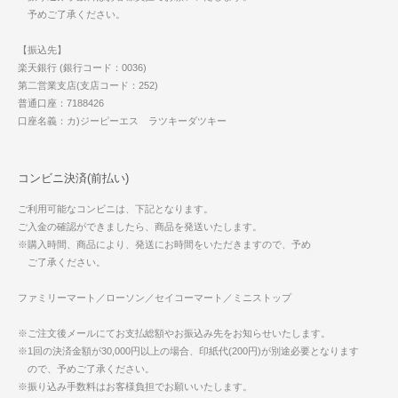
予めご了承ください。
【振込先】
楽天銀行 (銀行コード：0036)
第二営業支店(支店コード：252)
普通口座：7188426
口座名義：カ)ジーピーエス ラツキーダツキー
コンビニ決済(前払い)
ご利用可能なコンビニは、下記となります。
ご入金の確認ができましたら、商品を発送いたします。
※購入時間、商品により、発送にお時間をいただきますので、予め
ご了承ください。
ファミリーマート／ローソン／セイコーマート／ミニストップ
※ご注文後メールにてお支払総額やお振込み先をお知らせいたします。
※1回の決済金額が30,000円以上の場合、印紙代(200円)が別途必要となります
ので、予めご了承ください。
※振り込み手数料はお客様負担でお願いいたします。