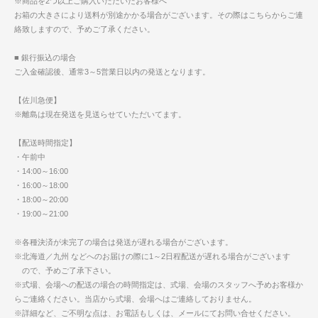
※商品を2つ以上ご購入いただいたお客様へ
お箱の大きさにより送料が別途かかる場合がございます。その際はこちらからご連
絡致しますので、予めご了承ください。
■ 銀行振込の場合
ご入金確認後、通常3～5営業日以内の発送となります。
【佐川急便】
※離島は現在発送を見送らせていただいてます。
【配送時間指定】
・午前中
・14:00～16:00
・16:00～18:00
・18:00～20:00
・19:00～21:00
※各種決済が未完了の場合は発送が遅れる場合がございます。
※北海道／九州 などへのお届けの際に1～2日程配送が遅れる場合がございます
ので、予めご了承下さい。
※式場、会場への配送の場合の時間指定は、式場、会場のスタッフへ予めお客様か
らご連絡ください。当店から式場、会場へはご連絡しておりません。
※詳細など、ご不明な点は、お電話もしくは、メールにてお問い合せください。