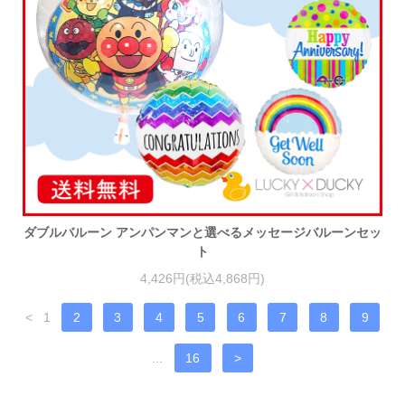
ダブルバルーン アンパンマンと選べるメッセージバルーンセッ
ト
4,426円(税込4,868円)
<
1
2
3
4
5
6
7
8
9
...
16
>