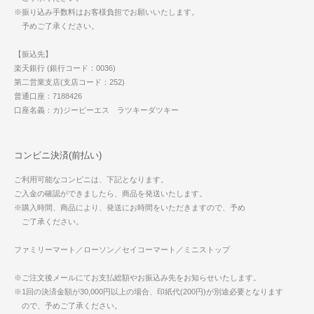
※振り込み手数料はお客様負担でお願いいたします。
予めご了承ください。
【振込先】
楽天銀行 (銀行コード：0036)
第二営業支店(支店コード：252)
普通口座：7188426
口座名義：カ)ジーピーエス ラツキーダツキー
コンビニ決済(前払い)
ご利用可能なコンビニは、下記となります。
ご入金の確認ができましたら、商品を発送いたします。
※購入時間、商品により、発送にお時間をいただきますので、予め
ご了承ください。
ファミリーマート／ローソン／セイコーマート／ミニストップ
※ご注文後メールにてお支払総額やお振込み先をお知らせいたします。
※1回の決済金額が30,000円以上の場合、印紙代(200円)が別途必要となります
ので、予めご了承ください。