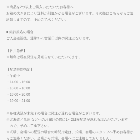
※商品を2つ以上ご購入いただいたお客様へ
お箱の大きさにより送料が別途かかる場合がございます。その際はこちらからご連
絡致しますので、予めご了承ください。
■ 銀行振込の場合
ご入金確認後、通常3～5営業日以内の発送となります。
【佐川急便】
※離島は現在発送を見送らせていただいてます。
【配送時間指定】
・午前中
・14:00～16:00
・16:00～18:00
・18:00～20:00
・19:00～21:00
※各種決済が未完了の場合は発送が遅れる場合がございます。
※北海道／九州 などへのお届けの際に1～2日程配送が遅れる場合がございます
ので、予めご了承下さい。
※式場、会場への配送の場合の時間指定は、式場、会場のスタッフへ予めお客様か
らご連絡ください。当店から式場、会場へはご連絡しておりません。