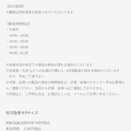
【佐川急便】
※離島は現在発送を見送らせていただいてます。
【配送時間指定】
・午前中
・14:00～16:00
・16:00～18:00
・18:00～20:00
・19:00～21:00
※各種決済が未完了の場合は発送が遅れる場合がございます。
※北海道／九州 などへのお届けの際に1～2日程配送が遅れる場合がございます
ので、予めご了承下さい。
※式場、会場への配送の場合の時間指定は、式場、会場のスタッフへ予めお客様か
らご連絡ください。当店から式場、会場へはご連絡しておりません。
※詳細など、ご不明な点は、お電話もしくは、メールにてお問い合せください。
佐川急便８0サイズ
関東/信越/北陸/中部 935円税込
東北/関西 1,045円税込