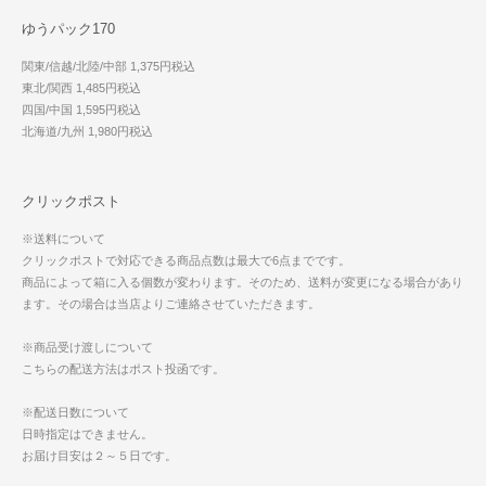
ゆうパック170
関東/信越/北陸/中部 1,375円税込
東北/関西 1,485円税込
四国/中国 1,595円税込
北海道/九州 1,980円税込
クリックポスト
※送料について
クリックポストで対応できる商品点数は最大で6点までです。
商品によって箱に入る個数が変わります。そのため、送料が変更になる場合があり
ます。その場合は当店よりご連絡させていただきます。
※商品受け渡しについて
こちらの配送方法はポスト投函です。
※配送日数について
日時指定はできません。
お届け目安は２～５日です。