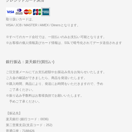
クレジットカード決済
取り扱いカードは、
VISA / JCB / MASTER / AMEX / Dinersとなります。
※すべてのカード会社では、一括払いのみお支払い可能となります。
※お客様の個人情報及びカード情報は、SSLで暗号化されてデータ送信されます
銀行振込：楽天銀行(前払い)
ご注文後メールにてお支払総額やお振込み先をお知らせいたします。
ご入金の確認ができましたら、商品を発送いたします。
※購入時間、商品により、発送にお時間をいただきますので、予め
ご了承ください。
※振り込み手数料はお客様負担でお願いいたします。
予めご了承ください。
【振込先】
楽天銀行 (銀行コード：0036)
第二営業支店(支店コード：252)
普通口座：7188426