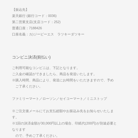
【振込先】
楽天銀行 (銀行コード：0036)
第二営業支店(支店コード：252)
普通口座：7188426
口座名義：カ)ジーピーエス ラツキーダツキー
コンビニ決済(前払い)
ご利用可能なコンビニは、下記となります。
ご入金の確認ができましたら、商品を発送いたします。
※購入時間、商品により、発送にお時間をいただきますので、予め
ご了承ください。
ファミリーマート／ローソン／セイコーマート／ミニストップ
※ご注文後メールにてお支払総額やお振込み先をお知らせいたしま
す。
※1回の決済金額が30,000円以上の場合、印紙代(200円)が別途必要と
なります
ので、予めご了承ください。