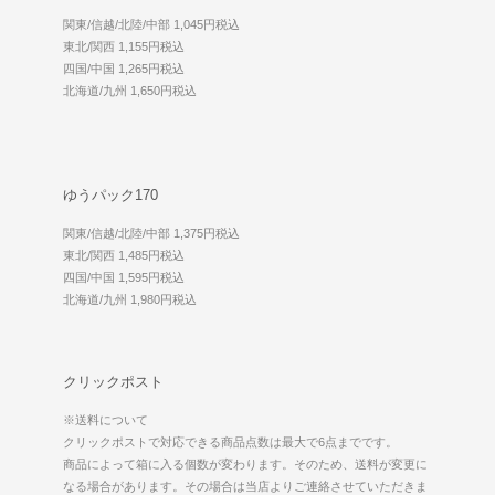
関東/信越/北陸/中部 1,045円税込
東北/関西 1,155円税込
四国/中国 1,265円税込
北海道/九州 1,650円税込
ゆうパック170
関東/信越/北陸/中部 1,375円税込
東北/関西 1,485円税込
四国/中国 1,595円税込
北海道/九州 1,980円税込
クリックポスト
※送料について
クリックポストで対応できる商品点数は最大で6点までです。
商品によって箱に入る個数が変わります。そのため、送料が変更に
なる場合があります。その場合は当店よりご連絡させていただきま