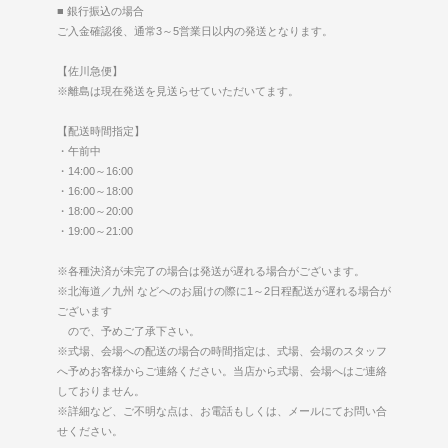
■ 銀行振込の場合
ご入金確認後、通常3～5営業日以内の発送となります。
【佐川急便】
※離島は現在発送を見送らせていただいてます。
【配送時間指定】
・午前中
・14:00～16:00
・16:00～18:00
・18:00～20:00
・19:00～21:00
※各種決済が未完了の場合は発送が遅れる場合がございます。
※北海道／九州 などへのお届けの際に1～2日程配送が遅れる場合が
ございます
ので、予めご了承下さい。
※式場、会場への配送の場合の時間指定は、式場、会場のスタッフ
へ予めお客様からご連絡ください。当店から式場、会場へはご連絡
しておりません。
※詳細など、ご不明な点は、お電話もしくは、メールにてお問い合
せください。