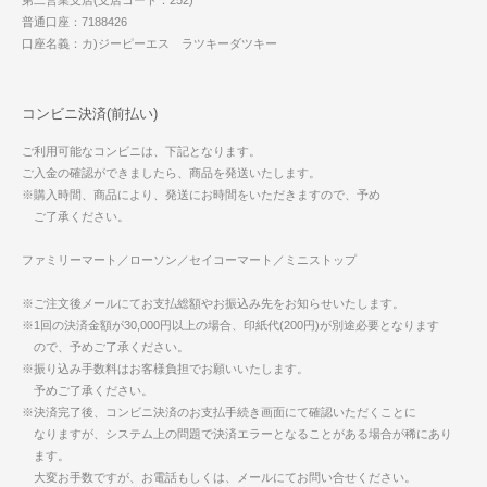
普通口座：7188426
口座名義：カ)ジーピーエス ラツキーダツキー
コンビニ決済(前払い)
ご利用可能なコンビニは、下記となります。
ご入金の確認ができましたら、商品を発送いたします。
※購入時間、商品により、発送にお時間をいただきますので、予め
ご了承ください。
ファミリーマート／ローソン／セイコーマート／ミニストップ
※ご注文後メールにてお支払総額やお振込み先をお知らせいたします。
※1回の決済金額が30,000円以上の場合、印紙代(200円)が別途必要となります
ので、予めご了承ください。
※振り込み手数料はお客様負担でお願いいたします。
予めご了承ください。
※決済完了後、コンビニ決済のお支払手続き画面にて確認いただくことに
なりますが、システム上の問題で決済エラーとなることがある場合が稀にあり
ます。
大変お手数ですが、お電話もしくは、メールにてお問い合せください。