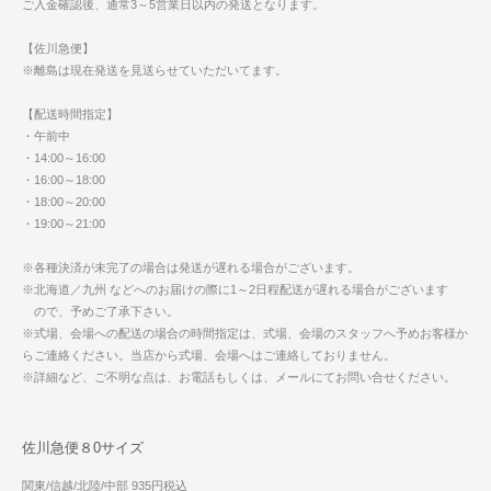
ご入金確認後、通常3～5営業日以内の発送となります。
【佐川急便】
※離島は現在発送を見送らせていただいてます。
【配送時間指定】
・午前中
・14:00～16:00
・16:00～18:00
・18:00～20:00
・19:00～21:00
※各種決済が未完了の場合は発送が遅れる場合がございます。
※北海道／九州 などへのお届けの際に1～2日程配送が遅れる場合がございます
ので、予めご了承下さい。
※式場、会場への配送の場合の時間指定は、式場、会場のスタッフへ予めお客様か
らご連絡ください。当店から式場、会場へはご連絡しておりません。
※詳細など、ご不明な点は、お電話もしくは、メールにてお問い合せください。
佐川急便８0サイズ
関東/信越/北陸/中部 935円税込