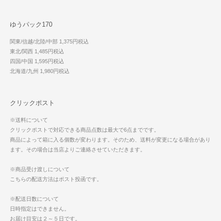
ゆうパック170
関東/信越/北陸/中部 1,375円税込
東北/関西 1,485円税込
四国/中国 1,595円税込
北海道/九州 1,980円税込
クリックポスト
※送料について
クリックポストで対応できる商品点数は最大で6点までです。
商品によって箱に入る個数が変わります。そのため、送料が変更になる場合があり
ます。その場合は当店よりご連絡させていただきます。
※商品受け渡しについて
こちらの配送方法はポスト投函です。
※配送日数について
日時指定はできません。
お届け目安は２～５日です。