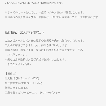
VISA / JCB / MASTER / AMEX / Dinersとなります。
※すべてのカード会社では、一括払いのみお支払い可能となります。
※お客様の個人情報及びカード情報は、SSLで暗号化されてデータ送信されます
銀行振込：楽天銀行(前払い)
ご注文後メールにてお支払総額やお振込み先をお知らせいたします。
ご入金の確認ができましたら、商品を発送いたします。
※購入時間、商品により、発送にお時間をいただきますので、予め
ご了承ください。
※振り込み手数料はお客様負担でお願いいたします。
予めご了承ください。
【振込先】
楽天銀行 (銀行コード：0036)
第二営業支店(支店コード：252)
普通口座：7188426
口座名義：カ)ジーピーエス ラツキーダツキー