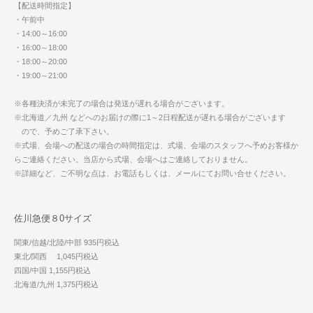
【配送時間指定】
・午前中
・14:00～16:00
・16:00～18:00
・18:00～20:00
・19:00～21:00
※各種決済が未完了の場合は発送が遅れる場合がございます。
※北海道／九州 などへのお届けの際に1～2日程配送が遅れる場合がございます
ので、予めご了承下さい。
※式場、会場への配送の場合の時間指定は、式場、会場のスタッフへ予めお客様か
らご連絡ください。当店から式場、会場へはご連絡しておりません。
※詳細など、ご不明な点は、お電話もしくは、メールにてお問い合せください。
佐川急便８0サイズ
関東/信越/北陸/中部 935円税込
東北/関西 1,045円税込
四国/中国 1,155円税込
北海道/九州 1,375円税込