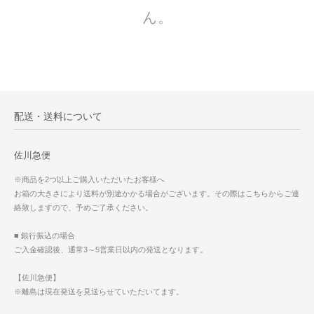
ん。
配送・送料について
佐川急便
※商品を2つ以上ご購入いただいたお客様へ
お箱の大きさにより送料が別途かかる場合がございます。その際はこちらからご連
絡致しますので、予めご了承ください。
■ 銀行振込の場合
ご入金確認後、通常3～5営業日以内の発送となります。
【佐川急便】
※離島は現在発送を見送らせていただいてます。