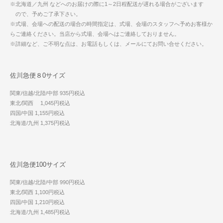
※北海道／九州 などへのお届けの際に1～2日程配送が遅れる場合がございます
ので、予めご了承下さい。
※式場、会場への配送の場合の時間指定は、式場、会場のスタッフへ予めお客様か
らご連絡ください。当店から式場、会場へはご連絡しておりません。
※詳細など、ご不明な点は、お電話もしくは、メールにてお問い合せください。
佐川急便８0サイズ
関東/信越/北陸/中部 935円税込
東北/関西 1,045円税込
四国/中国 1,155円税込
北海道/九州 1,375円税込
佐川急便100サイズ
関東/信越/北陸/中部 990円税込
東北/関西 1,100円税込
四国/中国 1,210円税込
北海道/九州 1,485円税込