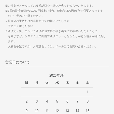
※ご注文後メールにてお支払総額やお振込み先をお知らせいたします。
※1回の決済金額が30,000円以上の場合、印紙代(200円)が別途必要となります
ので、予めご了承ください。
※振り込み手数料はお客様負担でお願いいたします。
予めご了承ください。
※決済完了後、コンビニ決済のお支払手続き画面にて確認いただくことに
なりますが、システム上の問題で決済エラーとなることがある場合が稀にあり
ます。
大変お手数ですが、お電話もしくは、メールにてお問い合せください。
営業日について
2026年8月
日
月
火
水
木
金
土
1
2
3
4
5
6
7
8
9
10
11
12
13
14
15