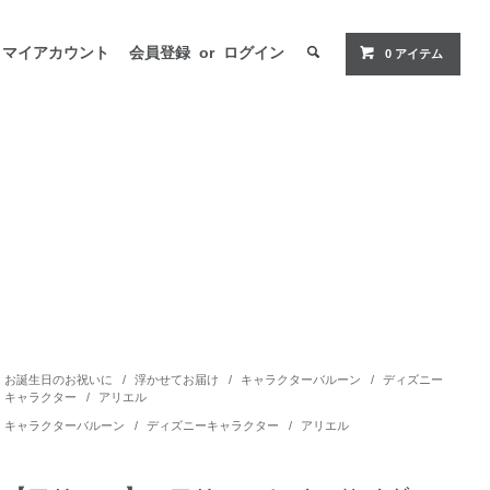
マイアカウント
会員登録
or
ログイン
0 アイテム
お誕生日のお祝いに
/
浮かせてお届け
/
キャラクターバルーン
/
ディズニー
キャラクター
/
アリエル
キャラクターバルーン
/
ディズニーキャラクター
/
アリエル