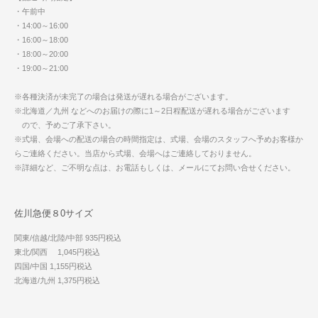
・午前中
・14:00～16:00
・16:00～18:00
・18:00～20:00
・19:00～21:00
※各種決済が未完了の場合は発送が遅れる場合がございます。
※北海道／九州 などへのお届けの際に1～2日程配送が遅れる場合がございます
ので、予めご了承下さい。
※式場、会場への配送の場合の時間指定は、式場、会場のスタッフへ予めお客様か
らご連絡ください。当店から式場、会場へはご連絡しておりません。
※詳細など、ご不明な点は、お電話もしくは、メールにてお問い合せください。
佐川急便８0サイズ
関東/信越/北陸/中部 935円税込
東北/関西 1,045円税込
四国/中国 1,155円税込
北海道/九州 1,375円税込