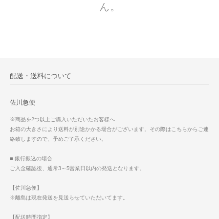
ん。
配送・送料について
佐川急便
※商品を2つ以上ご購入いただいたお客様へ
お箱の大きさにより送料が別途かかる場合がございます。その際はこちらからご連
絡致しますので、予めご了承ください。
■ 銀行振込の場合
ご入金確認後、通常3～5営業日以内の発送となります。
【佐川急便】
※離島は現在発送を見送らせていただいてます。
【配送時間指定】