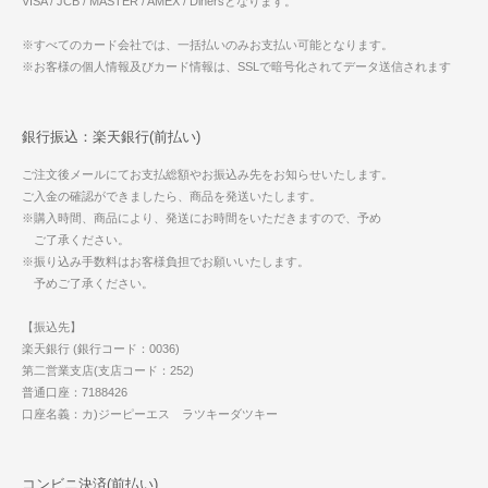
VISA / JCB / MASTER / AMEX / Dinersとなります。
※すべてのカード会社では、一括払いのみお支払い可能となります。
※お客様の個人情報及びカード情報は、SSLで暗号化されてデータ送信されます
銀行振込：楽天銀行(前払い)
ご注文後メールにてお支払総額やお振込み先をお知らせいたします。
ご入金の確認ができましたら、商品を発送いたします。
※購入時間、商品により、発送にお時間をいただきますので、予め
ご了承ください。
※振り込み手数料はお客様負担でお願いいたします。
予めご了承ください。
【振込先】
楽天銀行 (銀行コード：0036)
第二営業支店(支店コード：252)
普通口座：7188426
口座名義：カ)ジーピーエス ラツキーダツキー
コンビニ決済(前払い)