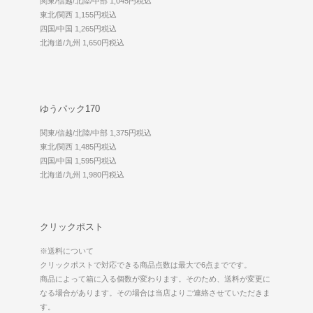
関東/信越/北陸/中部 1,045円税込
東北/関西 1,155円税込
四国/中国 1,265円税込
北海道/九州 1,650円税込
ゆうパック170
関東/信越/北陸/中部 1,375円税込
東北/関西 1,485円税込
四国/中国 1,595円税込
北海道/九州 1,980円税込
クリックポスト
※送料について
クリックポストで対応できる商品点数は最大で6点までです。
商品によって箱に入る個数が変わります。そのため、送料が変更に
なる場合があります。その場合は当店よりご連絡させていただきま
す。