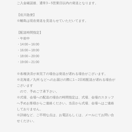
ご入金確認後、通常3～5営業日以内の発送となります。
【佐川急便】
※離島は現在発送を見送らせていただいてます。
【配送時間指定】
・午前中
・14:00～16:00
・16:00～18:00
・18:00～20:00
・19:00～21:00
※各種決済が未完了の場合は発送が遅れる場合がございます。
※北海道／九州 などへのお届けの際に1～2日程配送が遅れる場合が
ございます
ので、予めご了承下さい。
※式場、会場への配送の場合の時間指定は、式場、会場のスタッフ
へ予めお客様からご連絡ください。当店から式場、会場へはご連絡
しておりません。
※詳細など、ご不明な点は、お電話もしくは、メールにてお問い合
せください。