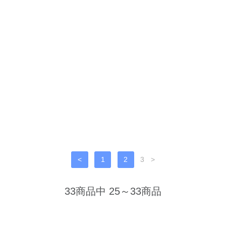
<
1
2
3
>
33商品中 25～33商品