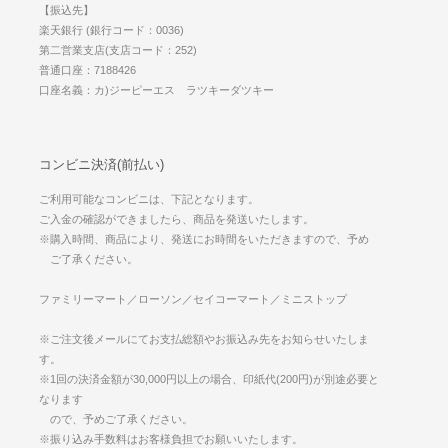
【振込先】
楽天銀行 (銀行コード：0036)
第二営業支店(支店コード：252)
普通口座：7188426
口座名義：カ)ジーピーエス ラツキーダツキー
コンビニ決済(前払い)
ご利用可能なコンビニは、下記となります。
ご入金の確認ができましたら、商品を発送いたします。
※購入時間、商品により、発送にお時間をいただきますので、予め
ご了承ください。
ファミリーマート／ローソン／セイコーマート／ミニストップ
※ご注文後メールにてお支払総額やお振込み先をお知らせいたしま
す。
※1回の決済金額が30,000円以上の場合、印紙代(200円)が別途必要と
なります
ので、予めご了承ください。
※振り込み手数料はお客様負担でお願いいたします。