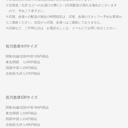
※北海道／九州 などへのお届けの際に1～2日程配送が遅れる場合がございます
ので、予めご了承下さい。
※式場、会場への配送の場合の時間指定は、式場、会場のスタッフへ予めお客様か
らご連絡ください。当店から式場、会場へはご連絡しておりません。
※詳細など、ご不明な点は、お電話もしくは、メールにてお問い合せください。
佐川急便８0サイズ
関東/信越/北陸/中部 935円税込
東北/関西 1,045円税込
四国/中国 1,155円税込
北海道/九州 1,375円税込
佐川急便100サイズ
関東/信越/北陸/中部 990円税込
東北/関西 1,100円税込
四国/中国 1,210円税込
北海道/九州 1,485円税込