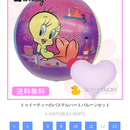
トゥイーティーのパステルハートバルーンセット
4,426円(税込4,868円)
<
1
...
8
9
10
11
12
13