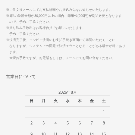
※ご注文後メールにてお支払総額やお振込み先をお知らせいたします。
※1回の決済金額が30,000円以上の場合、印紙代(200円)が別途必要となります
ので、予めご了承ください。
※振り込み手数料はお客様負担でお願いいたします。
予めご了承ください。
※決済完了後、コンビニ決済のお支払手続き画面にて確認いただくことに
なりますが、システム上の問題で決済エラーとなることがある場合が稀にあり
ます。
大変お手数ですが、お電話もしくは、メールにてお問い合せください。
営業日について
2026年8月
日
月
火
水
木
金
土
1
2
3
4
5
6
7
8
9
10
11
12
13
14
15