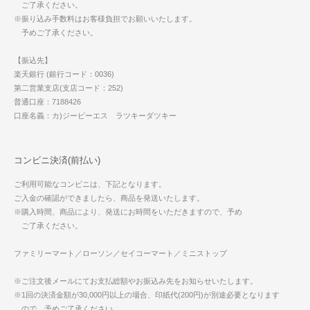
ご了承ください。
※振り込み手数料はお客様負担でお願いいたします。
予めご了承ください。
【振込先】
楽天銀行 (銀行コード：0036)
第二営業支店(支店コード：252)
普通口座：7188426
口座名義：カ)ジーピーエス ラツキーダツキー
コンビニ決済(前払い)
ご利用可能なコンビニは、下記となります。
ご入金の確認ができましたら、商品を発送いたします。
※購入時間、商品により、発送にお時間をいただきますので、予め
ご了承ください。
ファミリーマート／ローソン／セイコーマート／ミニストップ
※ご注文後メールにてお支払総額やお振込み先をお知らせいたします。
※1回の決済金額が30,000円以上の場合、印紙代(200円)が別途必要となります
ので、予めご了承ください。