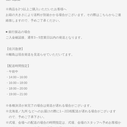
※商品を2つ以上ご購入いただいたお客様へ
お箱の大きさにより送料が別途かかる場合がございます。その際はこちらからご連
絡致しますので、予めご了承ください。
■ 銀行振込の場合
ご入金確認後、通常3～5営業日以内の発送となります。
【佐川急便】
※離島は現在発送を見送らせていただいてます。
【配送時間指定】
・午前中
・14:00～16:00
・16:00～18:00
・18:00～20:00
・19:00～21:00
※各種決済が未完了の場合は発送が遅れる場合がございます。
※北海道／九州 などへのお届けの際に1～2日程配送が遅れる場合がございます
ので、予めご了承下さい。
※式場、会場への配送の場合の時間指定は、式場、会場のスタッフへ予めお客様か