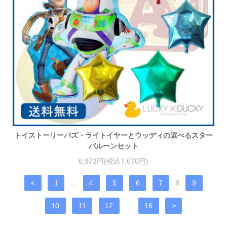
トイストーリーバズ・ライトイヤーとウッディの選べるスター
バルーンセット
6,973円(税込7,670円)
<
1
...
4
5
6
7
8
9
10
11
12
...
16
>