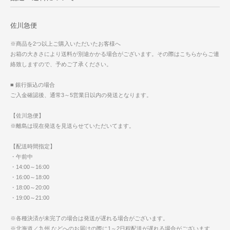
佐川急便
※商品を2つ以上ご購入いただいたお客様へ
お箱の大きさにより送料が別途かかる場合がございます。その際はこちらからご連
絡致しますので、予めご了承ください。
■ 銀行振込の場合
ご入金確認後、通常3～5営業日以内の発送となります。
【佐川急便】
※離島は現在発送を見送らせていただいてます。
【配送時間指定】
・午前中
・14:00～16:00
・16:00～18:00
・18:00～20:00
・19:00～21:00
※各種決済が未完了の場合は発送が遅れる場合がございます。
※北海道／九州 などへのお届けの際に1～2日程配送が遅れる場合がございます