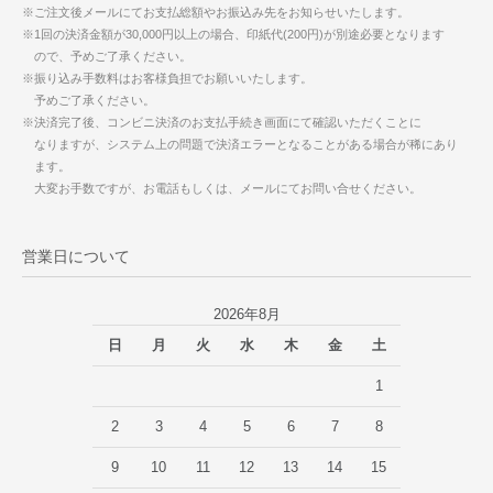
※ご注文後メールにてお支払総額やお振込み先をお知らせいたします。
※1回の決済金額が30,000円以上の場合、印紙代(200円)が別途必要となります
ので、予めご了承ください。
※振り込み手数料はお客様負担でお願いいたします。
予めご了承ください。
※決済完了後、コンビニ決済のお支払手続き画面にて確認いただくことに
なりますが、システム上の問題で決済エラーとなることがある場合が稀にあり
ます。
大変お手数ですが、お電話もしくは、メールにてお問い合せください。
営業日について
2026年8月
日
月
火
水
木
金
土
1
2
3
4
5
6
7
8
9
10
11
12
13
14
15