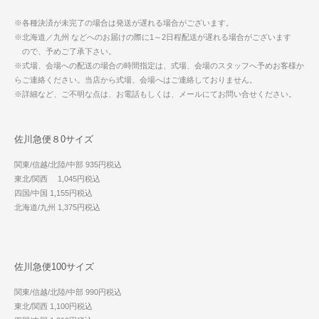
※各種決済が未完了の場合は発送が遅れる場合がございます。
※北海道／九州 などへのお届けの際に1～2日程配送が遅れる場合がございます
ので、予めご了承下さい。
※式場、会場への配送の場合の時間指定は、式場、会場のスタッフへ予めお客様か
らご連絡ください。当店から式場、会場へはご連絡しておりません。
※詳細など、ご不明な点は、お電話もしくは、メールにてお問い合せください。
佐川急便８0サイズ
関東/信越/北陸/中部 935円税込
東北/関西 1,045円税込
四国/中国 1,155円税込
北海道/九州 1,375円税込
佐川急便100サイズ
関東/信越/北陸/中部 990円税込
東北/関西 1,100円税込