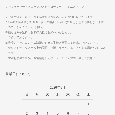
ファミリーマート／ローソン／セイコーマート／ミニストップ
※ご注文後メールにてお支払総額やお振込み先をお知らせいたします。
※1回の決済金額が30,000円以上の場合、印紙代(200円)が別途必要となります
ので、予めご了承ください。
※振り込み手数料はお客様負担でお願いいたします。
予めご了承ください。
※決済完了後、コンビニ決済のお支払手続き画面にて確認いただくことに
なりますが、システム上の問題で決済エラーとなることがある場合が稀にあり
ます。
大変お手数ですが、お電話もしくは、メールにてお問い合せください。
営業日について
2026年8月
日
月
火
水
木
金
土
1
2
3
4
5
6
7
8