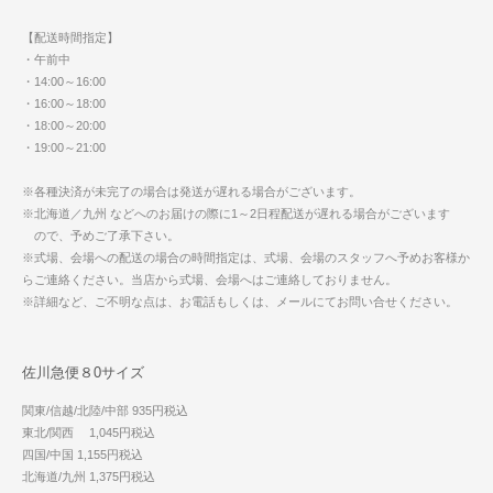
【配送時間指定】
・午前中
・14:00～16:00
・16:00～18:00
・18:00～20:00
・19:00～21:00
※各種決済が未完了の場合は発送が遅れる場合がございます。
※北海道／九州 などへのお届けの際に1～2日程配送が遅れる場合がございます
ので、予めご了承下さい。
※式場、会場への配送の場合の時間指定は、式場、会場のスタッフへ予めお客様か
らご連絡ください。当店から式場、会場へはご連絡しておりません。
※詳細など、ご不明な点は、お電話もしくは、メールにてお問い合せください。
佐川急便８0サイズ
関東/信越/北陸/中部 935円税込
東北/関西 1,045円税込
四国/中国 1,155円税込
北海道/九州 1,375円税込