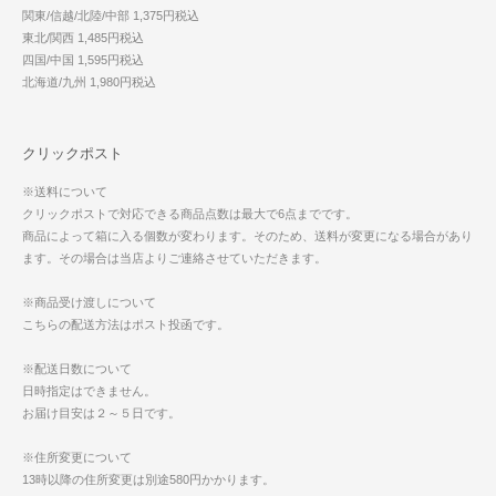
関東/信越/北陸/中部 1,375円税込
東北/関西 1,485円税込
四国/中国 1,595円税込
北海道/九州 1,980円税込
クリックポスト
※送料について
クリックポストで対応できる商品点数は最大で6点までです。
商品によって箱に入る個数が変わります。そのため、送料が変更になる場合があり
ます。その場合は当店よりご連絡させていただきます。
※商品受け渡しについて
こちらの配送方法はポスト投函です。
※配送日数について
日時指定はできません。
お届け目安は２～５日です。
※住所変更について
13時以降の住所変更は別途580円かかります。