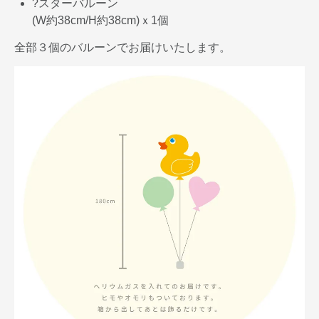
?スターバルーン
(W約38cm/H約38cm)ｘ1個
全部３個のバルーンでお届けいたします。