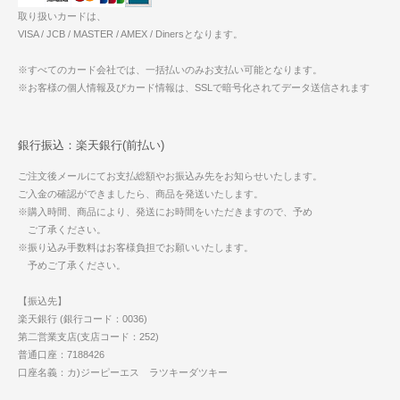
取り扱いカードは、
VISA / JCB / MASTER / AMEX / Dinersとなります。
※すべてのカード会社では、一括払いのみお支払い可能となります。
※お客様の個人情報及びカード情報は、SSLで暗号化されてデータ送信されます
銀行振込：楽天銀行(前払い)
ご注文後メールにてお支払総額やお振込み先をお知らせいたします。
ご入金の確認ができましたら、商品を発送いたします。
※購入時間、商品により、発送にお時間をいただきますので、予め
ご了承ください。
※振り込み手数料はお客様負担でお願いいたします。
予めご了承ください。
【振込先】
楽天銀行 (銀行コード：0036)
第二営業支店(支店コード：252)
普通口座：7188426
口座名義：カ)ジーピーエス ラツキーダツキー