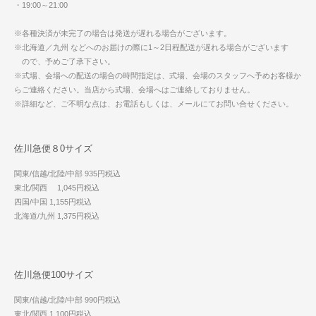
・19:00～21:00
※各種決済が未完了の場合は発送が遅れる場合がございます。
※北海道／九州 などへのお届けの際に1～2日程配送が遅れる場合がございます
ので、予めご了承下さい。
※式場、会場への配送の場合の時間指定は、式場、会場のスタッフへ予めお客様か
らご連絡ください。当店から式場、会場へはご連絡しておりません。
※詳細など、ご不明な点は、お電話もしくは、メールにてお問い合せください。
佐川急便８0サイズ
関東/信越/北陸/中部 935円税込
東北/関西 1,045円税込
四国/中国 1,155円税込
北海道/九州 1,375円税込
佐川急便100サイズ
関東/信越/北陸/中部 990円税込
東北/関西 1,100円税込