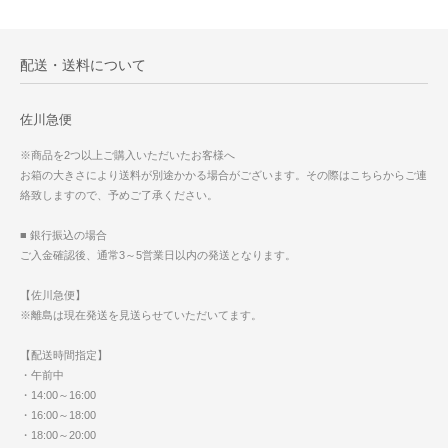
配送・送料について
佐川急便
※商品を2つ以上ご購入いただいたお客様へ
お箱の大きさにより送料が別途かかる場合がございます。その際はこちらからご連
絡致しますので、予めご了承ください。
■ 銀行振込の場合
ご入金確認後、通常3～5営業日以内の発送となります。
【佐川急便】
※離島は現在発送を見送らせていただいてます。
【配送時間指定】
・午前中
・14:00～16:00
・16:00～18:00
・18:00～20:00