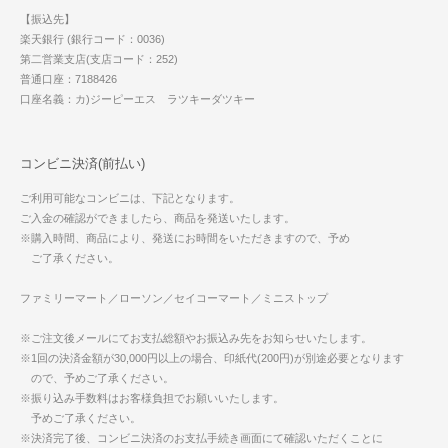
【振込先】
楽天銀行 (銀行コード：0036)
第二営業支店(支店コード：252)
普通口座：7188426
口座名義：カ)ジーピーエス ラツキーダツキー
コンビニ決済(前払い)
ご利用可能なコンビニは、下記となります。
ご入金の確認ができましたら、商品を発送いたします。
※購入時間、商品により、発送にお時間をいただきますので、予め
ご了承ください。
ファミリーマート／ローソン／セイコーマート／ミニストップ
※ご注文後メールにてお支払総額やお振込み先をお知らせいたします。
※1回の決済金額が30,000円以上の場合、印紙代(200円)が別途必要となります
ので、予めご了承ください。
※振り込み手数料はお客様負担でお願いいたします。
予めご了承ください。
※決済完了後、コンビニ決済のお支払手続き画面にて確認いただくことに