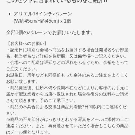
このセットに含まれているものをご紹介!!
アリエル18インチバルーン
(W約45cm/H約45cm)ｘ1個
全部1個のバルーンでお届けいたします。
【お客様へのお願い】
・記念日に特別な会場へ商品をお届けする場合は開場名やお部屋
名、担当者名など詳細を住所欄、又は備考欄へご記入ください。
・会場へのご配送は遅延などの遅れをふせぐため、余裕をもって
ご注文ください。
お誕生日、周年なども同様前もった余裕のあるご注文をよろしく
お願い致します。
・商品発送後、住所不備や長期不在などによりお客様のお手元に
届かず配送業者から当店へ返送された場合往復分の送料をご請求
させて頂きます。予めご了承下さい。
・商品の不具合による交換は商品到着後7日間以内にご連絡くだ
さい。
※商品の不良部分がはっきりとわかる写真をメールに添付の上ご
連絡ください。また、再発送させていただく場合もこちらの商品
はメール便となります。