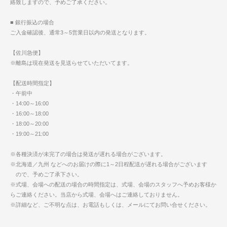
絡致しますので、予めご了承ください。
■ 銀行振込の場合
ご入金確認後、通常3～5営業日以内の発送となります。
【佐川急便】
※離島は現在発送を見送らせていただいてます。
【配送時間指定】
・午前中
・14:00～16:00
・16:00～18:00
・18:00～20:00
・19:00～21:00
※各種決済が未完了の場合は発送が遅れる場合がございます。
※北海道／九州 などへのお届けの際に1～2日程配送が遅れる場合がございます
ので、予めご了承下さい。
※式場、会場への配送の場合の時間指定は、式場、会場のスタッフへ予めお客様か
らご連絡ください。当店から式場、会場へはご連絡しておりません。
※詳細など、ご不明な点は、お電話もしくは、メールにてお問い合せください。