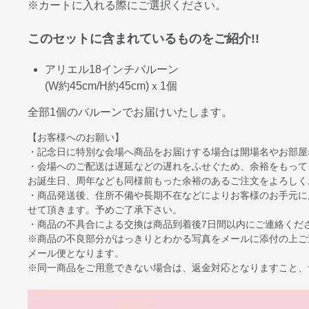
※カートに入れる際にご選択ください。
このセットに含まれているものをご紹介!!
アリエル18インチバルーン
(W約45cm/H約45cm)ｘ1個
全部1個のバルーンでお届けいたします。
【お客様へのお願い】
・記念日に特別な会場へ商品をお届けする場合は開場名やお部屋
・会場へのご配送は遅延などの遅れをふせぐため、余裕をもって
お誕生日、周年なども同様前もった余裕のあるご注文をよろしく
・商品発送後、住所不備や長期不在などによりお客様のお手元に
せて頂きます。予めご了承下さい。
・商品の不具合による交換は商品到着後7日間以内にご連絡くだ
※商品の不良部分がはっきりとわかる写真をメールに添付の上ご
メール便となります。
※同一商品をご用意できない場合は、返金対応となりますこと、