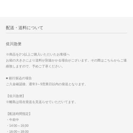
配送・送料について
佐川急便
※商品を2つ以上ご購入いただいたお客様へ
お箱の大きさにより送料が別途かかる場合がございます。その際はこちらからご連
絡致しますので、予めご了承ください。
■ 銀行振込の場合
ご入金確認後、通常3～5営業日以内の発送となります。
【佐川急便】
※離島は現在発送を見送らせていただいてます。
【配送時間指定】
・午前中
・14:00～16:00
・16:00～18:00