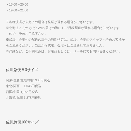
・18:00～20:00
・19:00～21:00
※各種決済が未完了の場合は発送が遅れる場合がございます。
※北海道／九州 などへのお届けの際に1～2日程配送が遅れる場合がございます
ので、予めご了承下さい。
※式場、会場への配送の場合の時間指定は、式場、会場のスタッフへ予めお客様か
らご連絡ください。当店から式場、会場へはご連絡しておりません。
※詳細など、ご不明な点は、お電話もしくは、メールにてお問い合せください。
佐川急便８0サイズ
関東/信越/北陸/中部 935円税込
東北/関西 1,045円税込
四国/中国 1,155円税込
北海道/九州 1,375円税込
佐川急便100サイズ