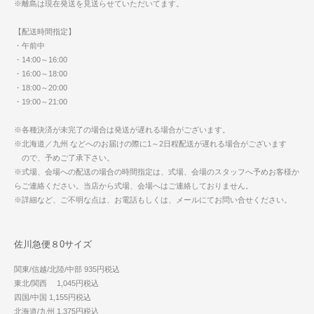
※離島は現在発送を見送らせていただいてます。
【配送時間指定】
・午前中
・14:00～16:00
・16:00～18:00
・18:00～20:00
・19:00～21:00
※各種決済が未完了の場合は発送が遅れる場合がございます。
※北海道／九州 などへのお届けの際に1～2日程配送が遅れる場合がございます
ので、予めご了承下さい。
※式場、会場への配送の場合の時間指定は、式場、会場のスタッフへ予めお客様か
らご連絡ください。当店から式場、会場へはご連絡しておりません。
※詳細など、ご不明な点は、お電話もしくは、メールにてお問い合せください。
佐川急便８0サイズ
関東/信越/北陸/中部 935円税込
東北/関西 1,045円税込
四国/中国 1,155円税込
北海道/九州 1,375円税込