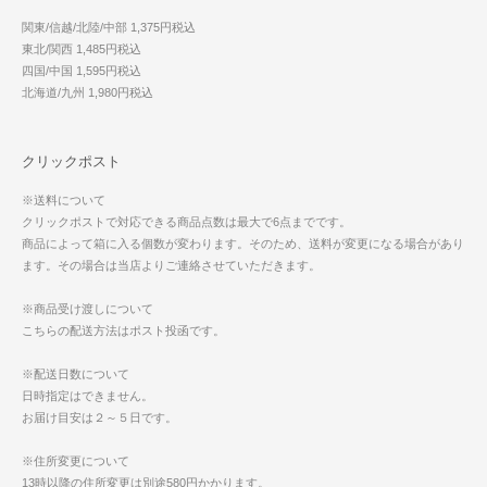
関東/信越/北陸/中部 1,375円税込
東北/関西 1,485円税込
四国/中国 1,595円税込
北海道/九州 1,980円税込
クリックポスト
※送料について
クリックポストで対応できる商品点数は最大で6点までです。
商品によって箱に入る個数が変わります。そのため、送料が変更になる場合があり
ます。その場合は当店よりご連絡させていただきます。
※商品受け渡しについて
こちらの配送方法はポスト投函です。
※配送日数について
日時指定はできません。
お届け目安は２～５日です。
※住所変更について
13時以降の住所変更は別途580円かかります。