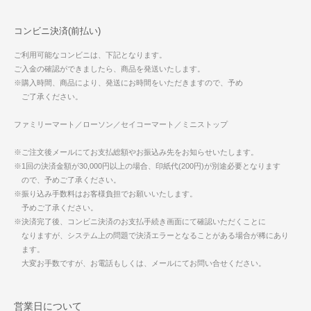
コンビニ決済(前払い)
ご利用可能なコンビニは、下記となります。
ご入金の確認ができましたら、商品を発送いたします。
※購入時間、商品により、発送にお時間をいただきますので、予め
ご了承ください。
ファミリーマート／ローソン／セイコーマート／ミニストップ
※ご注文後メールにてお支払総額やお振込み先をお知らせいたします。
※1回の決済金額が30,000円以上の場合、印紙代(200円)が別途必要となります
ので、予めご了承ください。
※振り込み手数料はお客様負担でお願いいたします。
予めご了承ください。
※決済完了後、コンビニ決済のお支払手続き画面にて確認いただくことに
なりますが、システム上の問題で決済エラーとなることがある場合が稀にあり
ます。
大変お手数ですが、お電話もしくは、メールにてお問い合せください。
営業日について