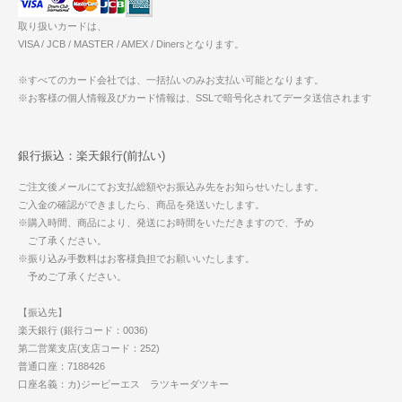
取り扱いカードは、
VISA / JCB / MASTER / AMEX / Dinersとなります。
※すべてのカード会社では、一括払いのみお支払い可能となります。
※お客様の個人情報及びカード情報は、SSLで暗号化されてデータ送信されます
銀行振込：楽天銀行(前払い)
ご注文後メールにてお支払総額やお振込み先をお知らせいたします。
ご入金の確認ができましたら、商品を発送いたします。
※購入時間、商品により、発送にお時間をいただきますので、予め
ご了承ください。
※振り込み手数料はお客様負担でお願いいたします。
予めご了承ください。
【振込先】
楽天銀行 (銀行コード：0036)
第二営業支店(支店コード：252)
普通口座：7188426
口座名義：カ)ジーピーエス ラツキーダツキー