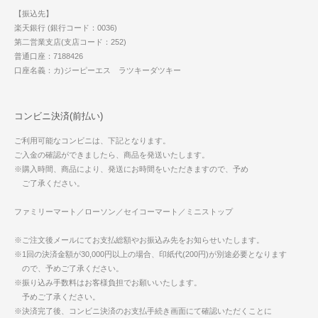
【振込先】
楽天銀行 (銀行コード：0036)
第二営業支店(支店コード：252)
普通口座：7188426
口座名義：カ)ジーピーエス ラツキーダツキー
コンビニ決済(前払い)
ご利用可能なコンビニは、下記となります。
ご入金の確認ができましたら、商品を発送いたします。
※購入時間、商品により、発送にお時間をいただきますので、予め
ご了承ください。
ファミリーマート／ローソン／セイコーマート／ミニストップ
※ご注文後メールにてお支払総額やお振込み先をお知らせいたします。
※1回の決済金額が30,000円以上の場合、印紙代(200円)が別途必要となります
ので、予めご了承ください。
※振り込み手数料はお客様負担でお願いいたします。
予めご了承ください。
※決済完了後、コンビニ決済のお支払手続き画面にて確認いただくことに