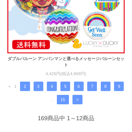
ダブルバルーン アンパンマンと選べるメッセージバルーンセッ
ト
4,426円(税込4,868円)
<
1
2
3
4
5
6
7
8
9
...
15
>
169商品中 1～12商品