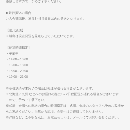
絡致しますので、予めご了承ください。
■ 銀行振込の場合
ご入金確認後、通常3～5営業日以内の発送となります。
【佐川急便】
※離島は現在発送を見送らせていただいてます。
【配送時間指定】
・午前中
・14:00～16:00
・16:00～18:00
・18:00～20:00
・19:00～21:00
※各種決済が未完了の場合は発送が遅れる場合がございます。
※北海道／九州 などへのお届けの際に1～2日程配送が遅れる場合がございます
ので、予めご了承下さい。
※式場、会場への配送の場合の時間指定は、式場、会場のスタッフへ予めお客様か
らご連絡ください。当店から式場、会場へはご連絡しておりません。
※詳細など、ご不明な点は、お電話もしくは、メールにてお問い合せください。