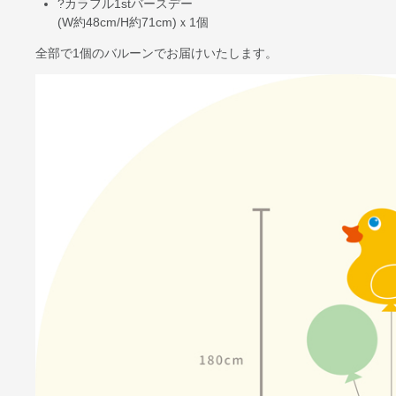
?カラフル1stバースデー
(W約48cm/H約71cm)ｘ1個
全部で
1個
のバルーンでお届けいたします。