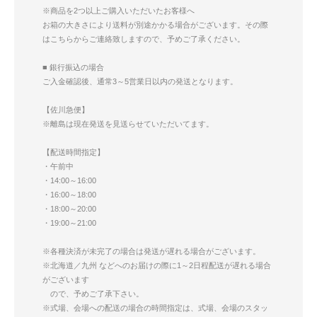
※商品を2つ以上ご購入いただいたお客様へ
お箱の大きさにより送料が別途かかる場合がございます。その際
はこちらからご連絡致しますので、予めご了承ください。
■ 銀行振込の場合
ご入金確認後、通常3～5営業日以内の発送となります。
【佐川急便】
※離島は現在発送を見送らせていただいてます。
【配送時間指定】
・午前中
・14:00～16:00
・16:00～18:00
・18:00～20:00
・19:00～21:00
※各種決済が未完了の場合は発送が遅れる場合がございます。
※北海道／九州 などへのお届けの際に1～2日程配送が遅れる場合
がございます
ので、予めご了承下さい。
※式場、会場への配送の場合の時間指定は、式場、会場のスタッ