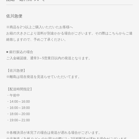
佐川急便
※商品を2つ以上ご購入いただいたお客様へ
お箱の大きさにより送料が別途かかる場合がございます。その際はこちらからご連
絡致しますので、予めご了承ください。
■ 銀行振込の場合
ご入金確認後、通常3～5営業日以内の発送となります。
【佐川急便】
※離島は現在発送を見送らせていただいてます。
【配送時間指定】
・午前中
・14:00～16:00
・16:00～18:00
・18:00～20:00
・19:00～21:00
※各種決済が未完了の場合は発送が遅れる場合がございます。
※北海道／九州 などへのお届けの際に1～2日程配送が遅れる場合がございます