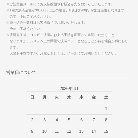
※ご注文後メールにてお支払総額やお振込み先をお知らせいたします。
※1回の決済金額が30,000円以上の場合、印紙代(200円)が別途必要となります
ので、予めご了承ください。
※振り込み手数料はお客様負担でお願いいたします。
予めご了承ください。
※決済完了後、コンビニ決済のお支払手続き画面にて確認いただくことに
なりますが、システム上の問題で決済エラーとなることがある場合が稀にあり
ます。
大変お手数ですが、お電話もしくは、メールにてお問い合せください。
営業日について
2026年8月
日
月
火
水
木
金
土
1
2
3
4
5
6
7
8
9
10
11
12
13
14
15