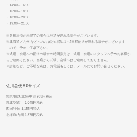
・14:00～16:00
・16:00～18:00
・18:00～20:00
・19:00～21:00
※各種決済が未完了の場合は発送が遅れる場合がございます。
※北海道／九州 などへのお届けの際に1～2日程配送が遅れる場合がございます
ので、予めご了承下さい。
※式場、会場への配送の場合の時間指定は、式場、会場のスタッフへ予めお客様か
らご連絡ください。当店から式場、会場へはご連絡しておりません。
※詳細など、ご不明な点は、お電話もしくは、メールにてお問い合せください。
佐川急便８0サイズ
関東/信越/北陸/中部 935円税込
東北/関西 1,045円税込
四国/中国 1,155円税込
北海道/九州 1,375円税込