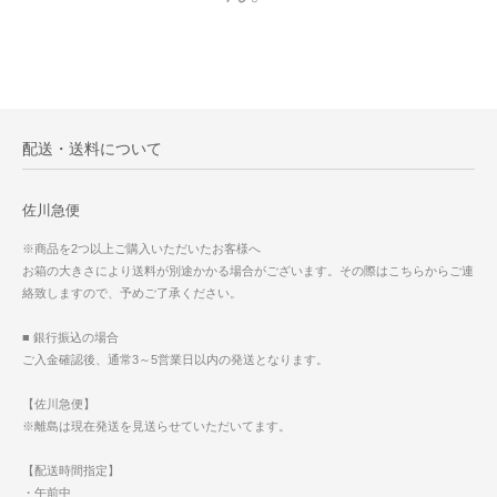
配送・送料について
佐川急便
※商品を2つ以上ご購入いただいたお客様へ
お箱の大きさにより送料が別途かかる場合がございます。その際はこちらからご連
絡致しますので、予めご了承ください。
■ 銀行振込の場合
ご入金確認後、通常3～5営業日以内の発送となります。
【佐川急便】
※離島は現在発送を見送らせていただいてます。
【配送時間指定】
・午前中