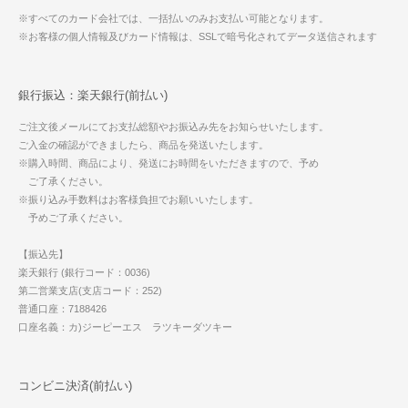
※すべてのカード会社では、一括払いのみお支払い可能となります。
※お客様の個人情報及びカード情報は、SSLで暗号化されてデータ送信されます
銀行振込：楽天銀行(前払い)
ご注文後メールにてお支払総額やお振込み先をお知らせいたします。
ご入金の確認ができましたら、商品を発送いたします。
※購入時間、商品により、発送にお時間をいただきますので、予め
ご了承ください。
※振り込み手数料はお客様負担でお願いいたします。
予めご了承ください。
【振込先】
楽天銀行 (銀行コード：0036)
第二営業支店(支店コード：252)
普通口座：7188426
口座名義：カ)ジーピーエス ラツキーダツキー
コンビニ決済(前払い)