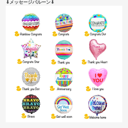
⬇︎メッセージバルーン⬇︎