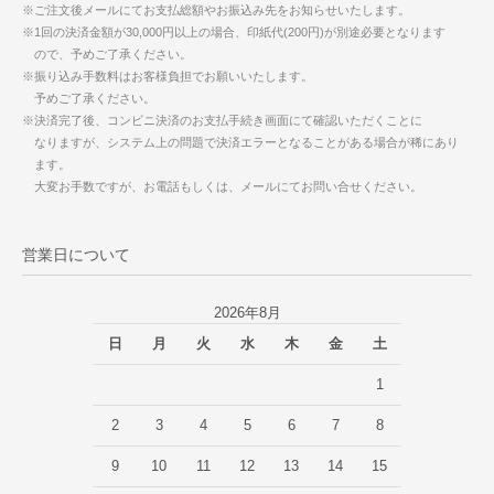
※ご注文後メールにてお支払総額やお振込み先をお知らせいたします。
※1回の決済金額が30,000円以上の場合、印紙代(200円)が別途必要となります
ので、予めご了承ください。
※振り込み手数料はお客様負担でお願いいたします。
予めご了承ください。
※決済完了後、コンビニ決済のお支払手続き画面にて確認いただくことに
なりますが、システム上の問題で決済エラーとなることがある場合が稀にあり
ます。
大変お手数ですが、お電話もしくは、メールにてお問い合せください。
営業日について
2026年8月
日
月
火
水
木
金
土
1
2
3
4
5
6
7
8
9
10
11
12
13
14
15