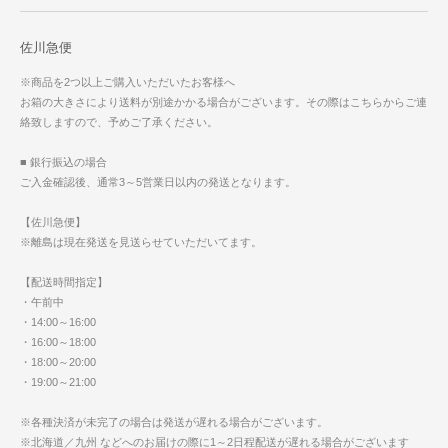
佐川急便
※商品を2つ以上ご購入いただいたお客様へ
お箱の大きさにより送料が別途かかる場合がございます。その際はこちらからご連
絡致しますので、予めご了承ください。
■ 銀行振込の場合
ご入金確認後、通常3～5営業日以内の発送となります。
【佐川急便】
※離島は現在発送を見送らせていただいてます。
【配送時間指定】
・午前中
・14:00～16:00
・16:00～18:00
・18:00～20:00
・19:00～21:00
※各種決済が未完了の場合は発送が遅れる場合がございます。
※北海道／九州 などへのお届けの際に1～2日程配送が遅れる場合がございます