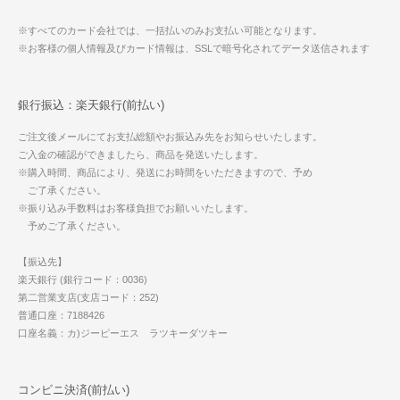
※すべてのカード会社では、一括払いのみお支払い可能となります。
※お客様の個人情報及びカード情報は、SSLで暗号化されてデータ送信されます
銀行振込：楽天銀行(前払い)
ご注文後メールにてお支払総額やお振込み先をお知らせいたします。
ご入金の確認ができましたら、商品を発送いたします。
※購入時間、商品により、発送にお時間をいただきますので、予め
ご了承ください。
※振り込み手数料はお客様負担でお願いいたします。
予めご了承ください。
【振込先】
楽天銀行 (銀行コード：0036)
第二営業支店(支店コード：252)
普通口座：7188426
口座名義：カ)ジーピーエス ラツキーダツキー
コンビニ決済(前払い)