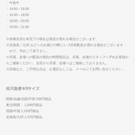
・午前中
・14:00～16:00
・16:00～18:00
・18:00～20:00
・19:00～21:00
※各種決済が未完了の場合は発送が遅れる場合がございます。
※北海道／九州 などへのお届けの際に1～2日程配送が遅れる場合がございます
ので、予めご了承下さい。
※式場、会場への配送の場合の時間指定は、式場、会場のスタッフへ予めお客様か
らご連絡ください。当店から式場、会場へはご連絡しておりません。
※詳細など、ご不明な点は、お電話もしくは、メールにてお問い合せください。
佐川急便８0サイズ
関東/信越/北陸/中部 935円税込
東北/関西 1,045円税込
四国/中国 1,155円税込
北海道/九州 1,375円税込