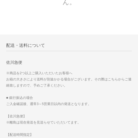
ん。
配送・送料について
佐川急便
※商品を2つ以上ご購入いただいたお客様へ
お箱の大きさにより送料が別途かかる場合がございます。その際はこちらからご連
絡致しますので、予めご了承ください。
■ 銀行振込の場合
ご入金確認後、通常3～5営業日以内の発送となります。
【佐川急便】
※離島は現在発送を見送らせていただいてます。
【配送時間指定】