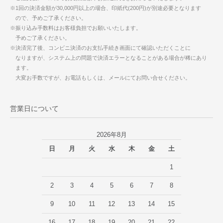
※1回の決済金額が30,000円以上の場合、印紙代(200円)が別途必要となります
ので、予めご了承ください。
※振り込み手数料はお客様負担でお願いいたします。
予めご了承ください。
※決済完了後、コンビニ決済のお支払手続き画面にて確認いただくことに
なりますが、システム上の問題で決済エラーとなることがある場合が稀にあり
ます。
大変お手数ですが、お電話もしくは、メールにてお問い合せください。
営業日について
2026年8月
日
月
火
水
木
金
土
1
2
3
4
5
6
7
8
9
10
11
12
13
14
15
16
17
18
19
20
21
22