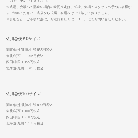
ので、予めご了承下さい。
※式場、会場への配送の場合の時間指定は、式場、会場のスタッフへ予めお客様か
らご連絡ください。当店から式場、会場へはご連絡しておりません。
※詳細など、ご不明な点は、お電話もしくは、メールにてお問い合せください。
佐川急便８0サイズ
関東/信越/北陸/中部 935円税込
東北/関西 1,045円税込
四国/中国 1,155円税込
北海道/九州 1,375円税込
佐川急便100サイズ
関東/信越/北陸/中部 990円税込
東北/関西 1,100円税込
四国/中国 1,210円税込
北海道/九州 1,485円税込