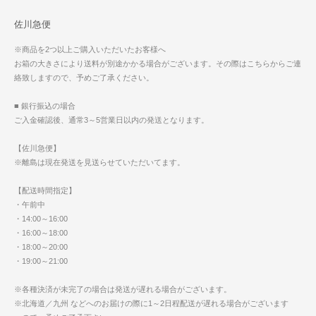
佐川急便
※商品を2つ以上ご購入いただいたお客様へ
お箱の大きさにより送料が別途かかる場合がございます。その際はこちらからご連
絡致しますので、予めご了承ください。
■ 銀行振込の場合
ご入金確認後、通常3～5営業日以内の発送となります。
【佐川急便】
※離島は現在発送を見送らせていただいてます。
【配送時間指定】
・午前中
・14:00～16:00
・16:00～18:00
・18:00～20:00
・19:00～21:00
※各種決済が未完了の場合は発送が遅れる場合がございます。
※北海道／九州 などへのお届けの際に1～2日程配送が遅れる場合がございます