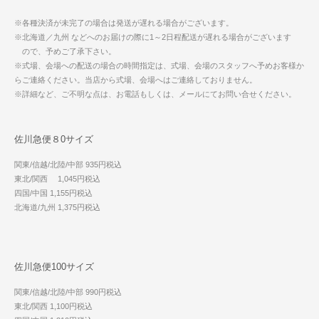
※各種決済が未完了の場合は発送が遅れる場合がございます。
※北海道／九州 などへのお届けの際に1～2日程配送が遅れる場合がございます
ので、予めご了承下さい。
※式場、会場への配送の場合の時間指定は、式場、会場のスタッフへ予めお客様か
らご連絡ください。当店から式場、会場へはご連絡しておりません。
※詳細など、ご不明な点は、お電話もしくは、メールにてお問い合せください。
佐川急便８0サイズ
関東/信越/北陸/中部 935円税込
東北/関西 1,045円税込
四国/中国 1,155円税込
北海道/九州 1,375円税込
佐川急便100サイズ
関東/信越/北陸/中部 990円税込
東北/関西 1,100円税込