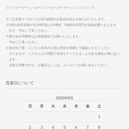
ファミリーマート／ローソン／セイコーマート／ミニストップ
※ご注文後メールにてお支払総額やお振込み先をお知らせいたします。
※1回の決済金額が30,000円以上の場合、印紙代(200円)が別途必要となります
ので、予めご了承ください。
※振り込み手数料はお客様負担でお願いいたします。
予めご了承ください。
※決済完了後、コンビニ決済のお支払手続き画面にて確認いただくことに
なりますが、システム上の問題で決済エラーとなることがある場合が稀にあり
ます。
大変お手数ですが、お電話もしくは、メールにてお問い合せください。
営業日について
2026年8月
日
月
火
水
木
金
土
1
2
3
4
5
6
7
8