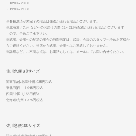
・18:00～20:00
・19:00～21:00
※各種決済が未完了の場合は発送が遅れる場合がございます。
※北海道／九州 などへのお届けの際に1～2日程配送が遅れる場合がございます
ので、予めご了承下さい。
※式場、会場への配送の場合の時間指定は、式場、会場のスタッフへ予めお客様か
らご連絡ください。当店から式場、会場へはご連絡しておりません。
※詳細など、ご不明な点は、お電話もしくは、メールにてお問い合せください。
佐川急便８0サイズ
関東/信越/北陸/中部 935円税込
東北/関西 1,045円税込
四国/中国 1,155円税込
北海道/九州 1,375円税込
佐川急便100サイズ
関東/信越/北陸/中部 990円税込