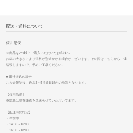
配送・送料について
佐川急便
※商品を2つ以上ご購入いただいたお客様へ
お箱の大きさにより送料が別途かかる場合がございます。その際はこちらからご連
絡致しますので、予めご了承ください。
■ 銀行振込の場合
ご入金確認後、通常3～5営業日以内の発送となります。
【佐川急便】
※離島は現在発送を見送らせていただいてます。
【配送時間指定】
・午前中
・14:00～16:00
・16:00～18:00