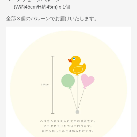
(W約45cm/H約45m)ｘ1個
全部３個のバルーンでお届けいたします。