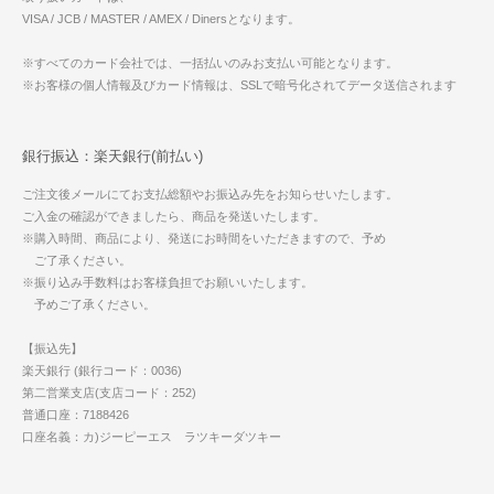
VISA / JCB / MASTER / AMEX / Dinersとなります。
※すべてのカード会社では、一括払いのみお支払い可能となります。
※お客様の個人情報及びカード情報は、SSLで暗号化されてデータ送信されます
銀行振込：楽天銀行(前払い)
ご注文後メールにてお支払総額やお振込み先をお知らせいたします。
ご入金の確認ができましたら、商品を発送いたします。
※購入時間、商品により、発送にお時間をいただきますので、予め
ご了承ください。
※振り込み手数料はお客様負担でお願いいたします。
予めご了承ください。
【振込先】
楽天銀行 (銀行コード：0036)
第二営業支店(支店コード：252)
普通口座：7188426
口座名義：カ)ジーピーエス ラツキーダツキー