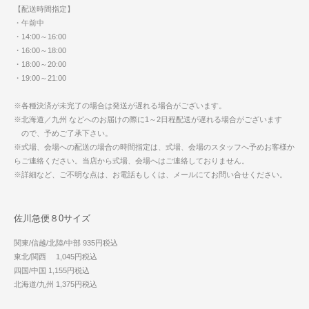
【配送時間指定】
・午前中
・14:00～16:00
・16:00～18:00
・18:00～20:00
・19:00～21:00
※各種決済が未完了の場合は発送が遅れる場合がございます。
※北海道／九州 などへのお届けの際に1～2日程配送が遅れる場合がございます
ので、予めご了承下さい。
※式場、会場への配送の場合の時間指定は、式場、会場のスタッフへ予めお客様か
らご連絡ください。当店から式場、会場へはご連絡しておりません。
※詳細など、ご不明な点は、お電話もしくは、メールにてお問い合せください。
佐川急便８0サイズ
関東/信越/北陸/中部 935円税込
東北/関西 1,045円税込
四国/中国 1,155円税込
北海道/九州 1,375円税込