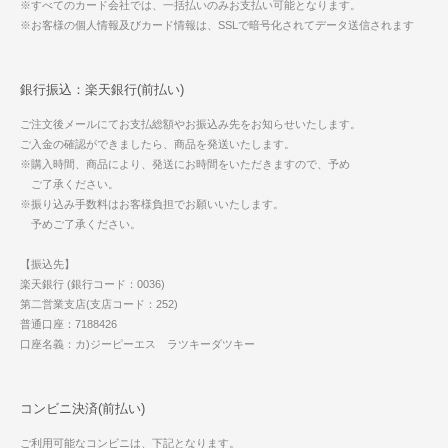
※すべてのカード会社では、一括払いのみお支払い可能となります。
※お客様の個人情報及びカード情報は、SSLで暗号化されてデータ送信されます
銀行振込：楽天銀行(前払い)
ご注文後メールにてお支払総額やお振込み先をお知らせいたします。
ご入金の確認ができましたら、商品を発送いたします。
※購入時間、商品により、発送にお時間をいただきますので、予め
ご了承ください。
※振り込み手数料はお客様負担でお願いいたします。
予めご了承ください。
【振込先】
楽天銀行 (銀行コード：0036)
第二営業支店(支店コード：252)
普通口座：7188426
口座名義：カ)ジーピーエス ラツキーダツキー
コンビニ決済(前払い)
ご利用可能なコンビニは、下記となります。