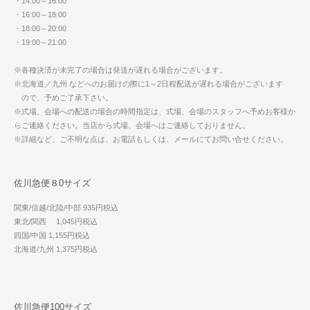
・14:00～16:00
・16:00～18:00
・18:00～20:00
・19:00～21:00
※各種決済が未完了の場合は発送が遅れる場合がございます。
※北海道／九州 などへのお届けの際に1～2日程配送が遅れる場合がございます
ので、予めご了承下さい。
※式場、会場への配送の場合の時間指定は、式場、会場のスタッフへ予めお客様か
らご連絡ください。当店から式場、会場へはご連絡しておりません。
※詳細など、ご不明な点は、お電話もしくは、メールにてお問い合せください。
佐川急便８0サイズ
関東/信越/北陸/中部 935円税込
東北/関西 1,045円税込
四国/中国 1,155円税込
北海道/九州 1,375円税込
佐川急便100サイズ