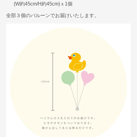
(W約45cm/H約45cm)ｘ1個
全部３個のバルーンでお届けいたします。