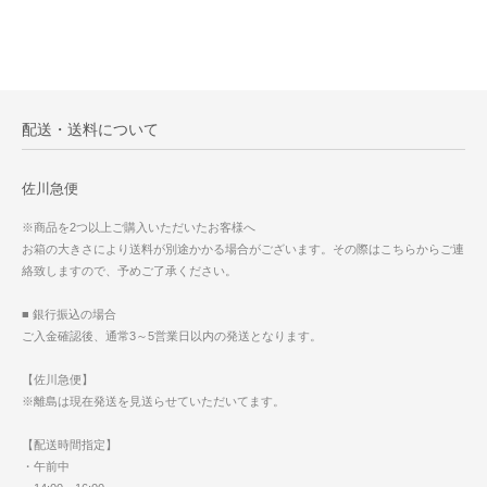
配送・送料について
佐川急便
※商品を2つ以上ご購入いただいたお客様へ
お箱の大きさにより送料が別途かかる場合がございます。その際はこちらからご連
絡致しますので、予めご了承ください。
■ 銀行振込の場合
ご入金確認後、通常3～5営業日以内の発送となります。
【佐川急便】
※離島は現在発送を見送らせていただいてます。
【配送時間指定】
・午前中