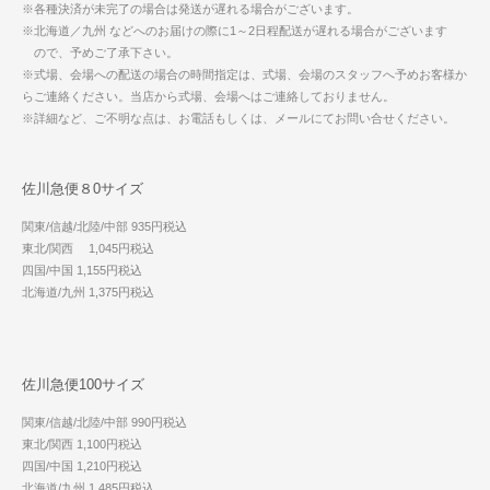
※各種決済が未完了の場合は発送が遅れる場合がございます。
※北海道／九州 などへのお届けの際に1～2日程配送が遅れる場合がございます
ので、予めご了承下さい。
※式場、会場への配送の場合の時間指定は、式場、会場のスタッフへ予めお客様か
らご連絡ください。当店から式場、会場へはご連絡しておりません。
※詳細など、ご不明な点は、お電話もしくは、メールにてお問い合せください。
佐川急便８0サイズ
関東/信越/北陸/中部 935円税込
東北/関西 1,045円税込
四国/中国 1,155円税込
北海道/九州 1,375円税込
佐川急便100サイズ
関東/信越/北陸/中部 990円税込
東北/関西 1,100円税込
四国/中国 1,210円税込
北海道/九州 1,485円税込