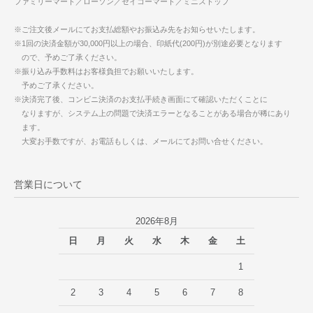
ファミリーマート／ローソン／セイコーマート／ミニストップ
※ご注文後メールにてお支払総額やお振込み先をお知らせいたします。
※1回の決済金額が30,000円以上の場合、印紙代(200円)が別途必要となります
ので、予めご了承ください。
※振り込み手数料はお客様負担でお願いいたします。
予めご了承ください。
※決済完了後、コンビニ決済のお支払手続き画面にて確認いただくことに
なりますが、システム上の問題で決済エラーとなることがある場合が稀にあり
ます。
大変お手数ですが、お電話もしくは、メールにてお問い合せください。
営業日について
2026年8月
日
月
火
水
木
金
土
1
2
3
4
5
6
7
8