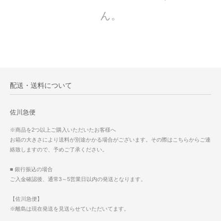
ん。
配送・送料について
佐川急便
※商品を2つ以上ご購入いただいたお客様へ
お箱の大きさにより送料が別途かかる場合がございます。その際はこちらからご連
絡致しますので、予めご了承ください。
■ 銀行振込の場合
ご入金確認後、通常3～5営業日以内の発送となります。
【佐川急便】
※離島は現在発送を見送らせていただいてます。