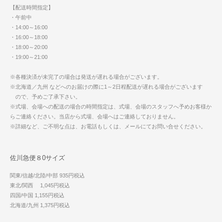
【配送時間指定】
・午前中
・14:00～16:00
・16:00～18:00
・18:00～20:00
・19:00～21:00
※各種決済が未完了の場合は発送が遅れる場合がございます。
※北海道／九州 などへのお届けの際に1～2日程配送が遅れる場合がございます
ので、予めご了承下さい。
※式場、会場への配送の場合の時間指定は、式場、会場のスタッフへ予めお客様か
らご連絡ください。当店から式場、会場へはご連絡しておりません。
※詳細など、ご不明な点は、お電話もしくは、メールにてお問い合せください。
佐川急便８0サイズ
関東/信越/北陸/中部 935円税込
東北/関西 1,045円税込
四国/中国 1,155円税込
北海道/九州 1,375円税込