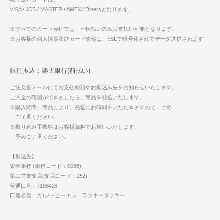
VISA / JCB / MASTER / AMEX / Dinersとなります。
※すべてのカード会社では、一括払いのみお支払い可能となります。
※お客様の個人情報及びカード情報は、SSLで暗号化されてデータ送信されます
銀行振込：楽天銀行(前払い)
ご注文後メールにてお支払総額やお振込み先をお知らせいたします。
ご入金の確認ができましたら、商品を発送いたします。
※購入時間、商品により、発送にお時間をいただきますので、予め
ご了承ください。
※振り込み手数料はお客様負担でお願いいたします。
予めご了承ください。
【振込先】
楽天銀行 (銀行コード：0036)
第二営業支店(支店コード：252)
普通口座：7188426
口座名義：カ)ジーピーエス ラツキーダツキー