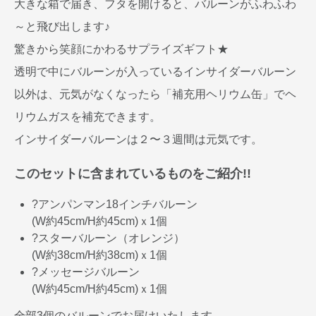
大きな箱で届き、フタを開けると、バルーンがふわふわ
～と飛び出します♪
驚きから笑顔にかわるサプライズギフト★
透明で中にバルーンが入っているインサイダーバルーン
以外は、元気がなくなったら「補充用ヘリウム缶」でヘ
リウムガスを補充できます。
インサイダーバルーンは２〜３週間は元気です。
このセットに含まれているものをご紹介!!
?アンパンマン18インチバルーン
(W約45cm/H約45cm)ｘ1個
?スターバルーン（オレンジ）
(W約38cm/H約38cm)ｘ1個
?メッセージバルーン
(W約45cm/H約45cm)ｘ1個
全部3個のバルーンでお届けいたします。