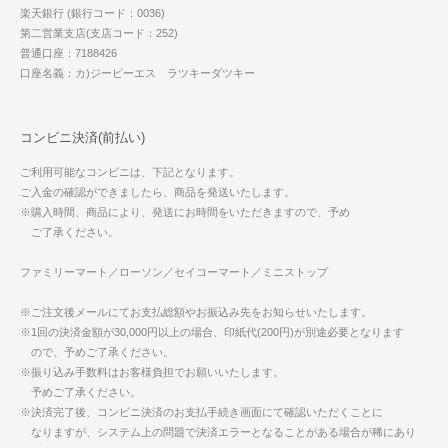
楽天銀行 (銀行コード：0036)
第二営業支店(支店コード：252)
普通口座：7188426
口座名義：カ)ジーピーエス ラツキーダツキー
コンビニ決済(前払い)
ご利用可能なコンビニは、下記となります。
ご入金の確認ができましたら、商品を発送いたします。
※購入時間、商品により、発送にお時間をいただきますので、予め
ご了承ください。
ファミリーマート／ローソン／セイコーマート／ミニストップ
※ご注文後メールにてお支払総額やお振込み先をお知らせいたします。
※1回の決済金額が30,000円以上の場合、印紙代(200円)が別途必要となります
ので、予めご了承ください。
※振り込み手数料はお客様負担でお願いいたします。
予めご了承ください。
※決済完了後、コンビニ決済のお支払手続き画面にて確認いただくことに
なりますが、システム上の問題で決済エラーとなることがある場合が稀にあり