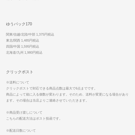
ゆうパック170
関東/信越/北陸/中部 1,375円税込
東北/関西 1,485円税込
四国/中国 1,595円税込
北海道/九州 1,980円税込
クリックポスト
※送料について
クリックポストで対応できる商品点数は最大で6点までです。
商品によって箱に入る個数が変わります。そのため、送料が変更になる場合があり
ます。その場合は当店よりご連絡させていただきます。
※商品受け渡しについて
こちらの配送方法はポスト投函です。
※配送日数について