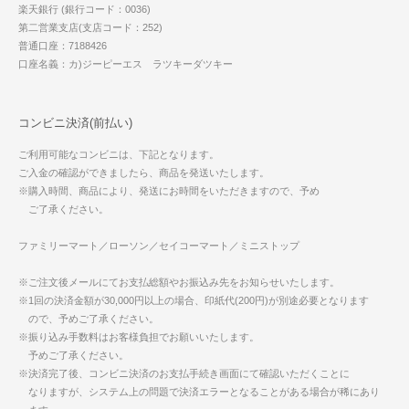
楽天銀行 (銀行コード：0036)
第二営業支店(支店コード：252)
普通口座：7188426
口座名義：カ)ジーピーエス ラツキーダツキー
コンビニ決済(前払い)
ご利用可能なコンビニは、下記となります。
ご入金の確認ができましたら、商品を発送いたします。
※購入時間、商品により、発送にお時間をいただきますので、予め
ご了承ください。
ファミリーマート／ローソン／セイコーマート／ミニストップ
※ご注文後メールにてお支払総額やお振込み先をお知らせいたします。
※1回の決済金額が30,000円以上の場合、印紙代(200円)が別途必要となります
ので、予めご了承ください。
※振り込み手数料はお客様負担でお願いいたします。
予めご了承ください。
※決済完了後、コンビニ決済のお支払手続き画面にて確認いただくことに
なりますが、システム上の問題で決済エラーとなることがある場合が稀にあり