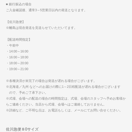
■ 銀行振込の場合
ご入金確認後、通常3～5営業日以内の発送となります。
【佐川急便】
※離島は現在発送を見送らせていただいてます。
【配送時間指定】
・午前中
・14:00～16:00
・16:00～18:00
・18:00～20:00
・19:00～21:00
※各種決済が未完了の場合は発送が遅れる場合がございます。
※北海道／九州 などへのお届けの際に1～2日程配送が遅れる場合がございます
ので、予めご了承下さい。
※式場、会場への配送の場合の時間指定は、式場、会場のスタッフへ予めお客様か
らご連絡ください。当店から式場、会場へはご連絡しておりません。
※詳細など、ご不明な点は、お電話もしくは、メールにてお問い合せください。
佐川急便８0サイズ