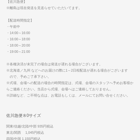
【佐川急便】
※離島は現在発送を見送らせていただいてます。
【配送時間指定】
・午前中
・14:00～16:00
・16:00～18:00
・18:00～20:00
・19:00～21:00
※各種決済が未完了の場合は発送が遅れる場合がございます。
※北海道／九州 などへのお届けの際に1～2日程配送が遅れる場合がございます
ので、予めご了承下さい。
※式場、会場への配送の場合の時間指定は、式場、会場のスタッフへ予めお客様か
らご連絡ください。当店から式場、会場へはご連絡しておりません。
※詳細など、ご不明な点は、お電話もしくは、メールにてお問い合せください。
佐川急便８0サイズ
関東/信越/北陸/中部 935円税込
東北/関西 1,045円税込
四国/中国 1,155円税込