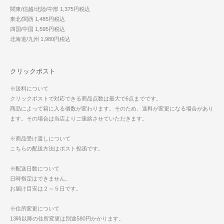
関東/信越/北陸/中部 1,375円税込
東北/関西 1,485円税込
四国/中国 1,595円税込
北海道/九州 1,980円税込
クリックポスト
※送料について
クリックポストで対応できる商品点数は最大で6点までです。
商品によって箱に入る個数が変わります。そのため、送料が変更になる場合があり
ます。その場合は当店よりご連絡させていただきます。
※商品受け渡しについて
こちらの配送方法はポスト投函です。
※配送日数について
日時指定はできません。
お届け目安は２～５日です。
※住所変更について
13時以降の住所変更は別途580円かかります。