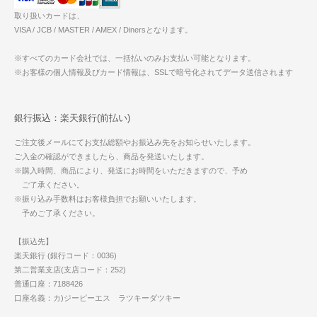
取り扱いカードは、
VISA / JCB / MASTER / AMEX / Dinersとなります。
※すべてのカード会社では、一括払いのみお支払い可能となります。
※お客様の個人情報及びカード情報は、SSLで暗号化されてデータ送信されます
銀行振込：楽天銀行(前払い)
ご注文後メールにてお支払総額やお振込み先をお知らせいたします。
ご入金の確認ができましたら、商品を発送いたします。
※購入時間、商品により、発送にお時間をいただきますので、予め
ご了承ください。
※振り込み手数料はお客様負担でお願いいたします。
予めご了承ください。
【振込先】
楽天銀行 (銀行コード：0036)
第二営業支店(支店コード：252)
普通口座：7188426
口座名義：カ)ジーピーエス ラツキーダツキー