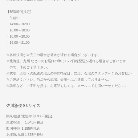
【配送時間指定】
・午前中
・14:00～16:00
・16:00～18:00
・18:00～20:00
・19:00～21:00
※各種決済が未完了の場合は発送が遅れる場合がございます。
※北海道／九州 などへのお届けの際に1～2日程配送が遅れる場合がございます
ので、予めご了承下さい。
※式場、会場への配送の場合の時間指定は、式場、会場のスタッフへ予めお客様か
らご連絡ください。当店から式場、会場へはご連絡しておりません。
※詳細など、ご不明な点は、お電話もしくは、メールにてお問い合せください。
佐川急便８0サイズ
関東/信越/北陸/中部 935円税込
東北/関西 1,045円税込
四国/中国 1,155円税込
北海道/九州 1,375円税込