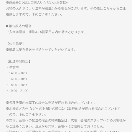
※商品を2つ以上ご購入いただいたお客様へ
お箱の大きさにより送料が別途かかる場合がございます。その際はこちらからご連
絡致しますので、予めご了承ください。
■ 銀行振込の場合
ご入金確認後、通常3～5営業日以内の発送となります。
【佐川急便】
※離島は現在発送を見送らせていただいてます。
【配送時間指定】
・午前中
・14:00～16:00
・16:00～18:00
・18:00～20:00
・19:00～21:00
※各種決済が未完了の場合は発送が遅れる場合がございます。
※北海道／九州 などへのお届けの際に1～2日程配送が遅れる場合がございます
ので、予めご了承下さい。
※式場、会場への配送の場合の時間指定は、式場、会場のスタッフへ予めお客様か
らご連絡ください。当店から式場、会場へはご連絡しておりません。