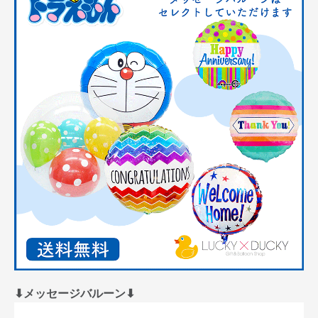
⬇︎メッセージバルーン⬇︎