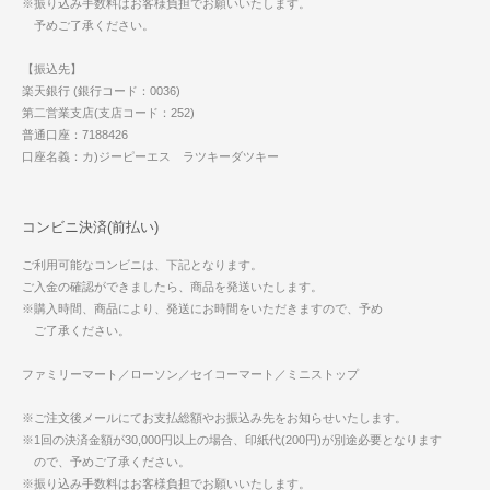
※振り込み手数料はお客様負担でお願いいたします。
予めご了承ください。
【振込先】
楽天銀行 (銀行コード：0036)
第二営業支店(支店コード：252)
普通口座：7188426
口座名義：カ)ジーピーエス ラツキーダツキー
コンビニ決済(前払い)
ご利用可能なコンビニは、下記となります。
ご入金の確認ができましたら、商品を発送いたします。
※購入時間、商品により、発送にお時間をいただきますので、予め
ご了承ください。
ファミリーマート／ローソン／セイコーマート／ミニストップ
※ご注文後メールにてお支払総額やお振込み先をお知らせいたします。
※1回の決済金額が30,000円以上の場合、印紙代(200円)が別途必要となります
ので、予めご了承ください。
※振り込み手数料はお客様負担でお願いいたします。