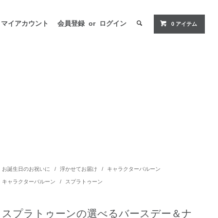
マイアカウント
会員登録
or
ログイン
0 アイテム
お誕生日のお祝いに
/
浮かせてお届け
/
キャラクターバルーン
キャラクターバルーン
/
スプラトゥーン
スプラトゥーンの選べるバースデー＆ナ