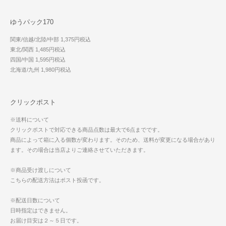
ゆうパック170
関東/信越/北陸/中部 1,375円税込
東北/関西 1,485円税込
四国/中国 1,595円税込
北海道/九州 1,980円税込
クリックポスト
※送料について
クリックポストで対応できる商品点数は最大で6点までです。
商品によって箱に入る個数が変わります。そのため、送料が変更になる場合があり
ます。その場合は当店よりご連絡させていただきます。
※商品受け渡しについて
こちらの配送方法はポスト投函です。
※配送日数について
日時指定はできません。
お届け目安は２～５日です。