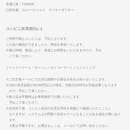
普通口座：7188426
口座名義：カ)ジーピーエス ラツキーダツキー
コンビニ決済(前払い)
ご利用可能なコンビニは、下記となります。
ご入金の確認ができましたら、商品を発送いたします。
※購入時間、商品により、発送にお時間をいただきますので、予め
ご了承ください。
ファミリーマート／ローソン／セイコーマート／ミニストップ
※ご注文後メールにてお支払総額やお振込み先をお知らせいたします。
※1回の決済金額が30,000円以上の場合、印紙代(200円)が別途必要となります
ので、予めご了承ください。
※振り込み手数料はお客様負担でお願いいたします。
予めご了承ください。
※決済完了後、コンビニ決済のお支払手続き画面にて確認いただくことに
なりますが、システム上の問題で決済エラーとなることがある場合が稀にあり
ます。
大変お手数ですが、お電話もしくは、メールにてお問い合せください。