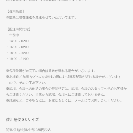
【佐川急便】
※離島は現在発送を見送らせていただいてます。
【配送時間指定】
・午前中
・14:00～16:00
・16:00～18:00
・18:00～20:00
・19:00～21:00
※各種決済が未完了の場合は発送が遅れる場合がございます。
※北海道／九州 などへのお届けの際に1～2日程配送が遅れる場合がございます
ので、予めご了承下さい。
※式場、会場への配送の場合の時間指定は、式場、会場のスタッフへ予めお客様か
らご連絡ください。当店から式場、会場へはご連絡しておりません。
※詳細など、ご不明な点は、お電話もしくは、メールにてお問い合せください。
佐川急便８0サイズ
関東/信越/北陸/中部 935円税込