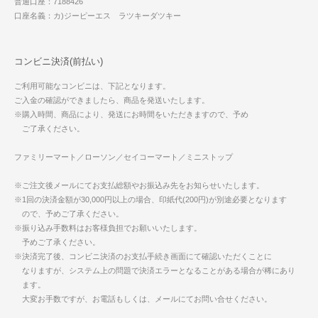
普通口座：7188426
口座名義：カ)ジーピーエス ラツキーダツキー
コンビニ決済(前払い)
ご利用可能なコンビニは、下記となります。
ご入金の確認ができましたら、商品を発送いたします。
※購入時間、商品により、発送にお時間をいただきますので、予め
ご了承ください。
ファミリーマート／ローソン／セイコーマート／ミニストップ
※ご注文後メールにてお支払総額やお振込み先をお知らせいたします。
※1回の決済金額が30,000円以上の場合、印紙代(200円)が別途必要となります
ので、予めご了承ください。
※振り込み手数料はお客様負担でお願いいたします。
予めご了承ください。
※決済完了後、コンビニ決済のお支払手続き画面にて確認いただくことに
なりますが、システム上の問題で決済エラーとなることがある場合が稀にあり
ます。
大変お手数ですが、お電話もしくは、メールにてお問い合せください。