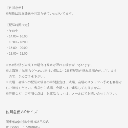
【佐川急便】
※離島は現在発送を見送らせていただいてます。
【配送時間指定】
・午前中
・14:00～16:00
・16:00～18:00
・18:00～20:00
・19:00～21:00
※各種決済が未完了の場合は発送が遅れる場合がございます。
※北海道／九州 などへのお届けの際に1～2日程配送が遅れる場合がございます
ので、予めご了承下さい。
※式場、会場への配送の場合の時間指定は、式場、会場のスタッフへ予めお客様か
らご連絡ください。当店から式場、会場へはご連絡しておりません。
※詳細など、ご不明な点は、お電話もしくは、メールにてお問い合せください。
佐川急便８0サイズ
関東/信越/北陸/中部 935円税込
東北/関西 1,045円税込