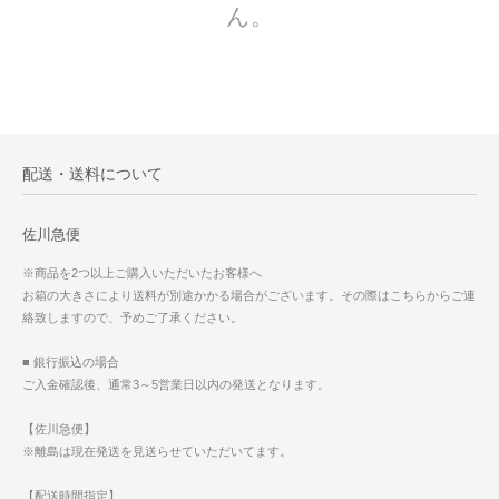
ん。
配送・送料について
佐川急便
※商品を2つ以上ご購入いただいたお客様へ
お箱の大きさにより送料が別途かかる場合がございます。その際はこちらからご連
絡致しますので、予めご了承ください。
■ 銀行振込の場合
ご入金確認後、通常3～5営業日以内の発送となります。
【佐川急便】
※離島は現在発送を見送らせていただいてます。
【配送時間指定】