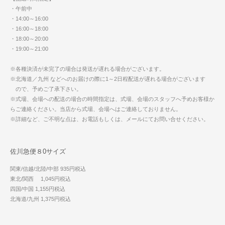
・午前中
・14:00～16:00
・16:00～18:00
・18:00～20:00
・19:00～21:00
※各種決済が未完了の場合は発送が遅れる場合がございます。
※北海道／九州 などへのお届けの際に1～2日程配送が遅れる場合がございます
ので、予めご了承下さい。
※式場、会場への配送の場合の時間指定は、式場、会場のスタッフへ予めお客様か
らご連絡ください。当店から式場、会場へはご連絡しておりません。
※詳細など、ご不明な点は、お電話もしくは、メールにてお問い合せください。
佐川急便８0サイズ
関東/信越/北陸/中部 935円税込
東北/関西 1,045円税込
四国/中国 1,155円税込
北海道/九州 1,375円税込