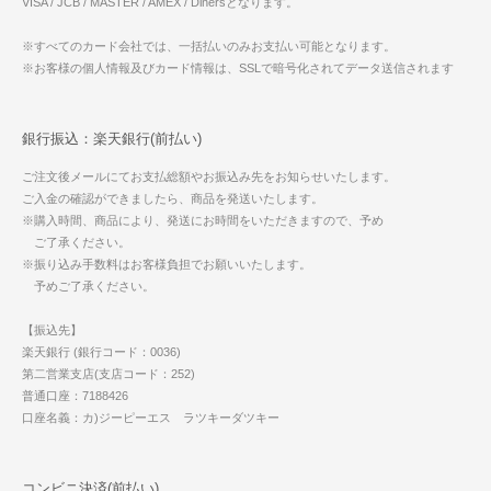
VISA / JCB / MASTER / AMEX / Dinersとなります。
※すべてのカード会社では、一括払いのみお支払い可能となります。
※お客様の個人情報及びカード情報は、SSLで暗号化されてデータ送信されます
銀行振込：楽天銀行(前払い)
ご注文後メールにてお支払総額やお振込み先をお知らせいたします。
ご入金の確認ができましたら、商品を発送いたします。
※購入時間、商品により、発送にお時間をいただきますので、予め
ご了承ください。
※振り込み手数料はお客様負担でお願いいたします。
予めご了承ください。
【振込先】
楽天銀行 (銀行コード：0036)
第二営業支店(支店コード：252)
普通口座：7188426
口座名義：カ)ジーピーエス ラツキーダツキー
コンビニ決済(前払い)