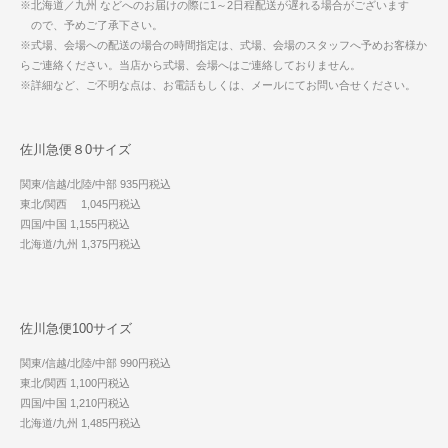
※北海道／九州 などへのお届けの際に1～2日程配送が遅れる場合がございます
ので、予めご了承下さい。
※式場、会場への配送の場合の時間指定は、式場、会場のスタッフへ予めお客様か
らご連絡ください。当店から式場、会場へはご連絡しておりません。
※詳細など、ご不明な点は、お電話もしくは、メールにてお問い合せください。
佐川急便８0サイズ
関東/信越/北陸/中部 935円税込
東北/関西 1,045円税込
四国/中国 1,155円税込
北海道/九州 1,375円税込
佐川急便100サイズ
関東/信越/北陸/中部 990円税込
東北/関西 1,100円税込
四国/中国 1,210円税込
北海道/九州 1,485円税込