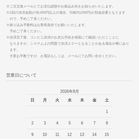
※ご注文後メールにてお支払総額やお振込み先をお知らせいたします。
※1回の決済金額が30,000円以上の場合、印紙代(200円)が別途必要となります
ので、予めご了承ください。
※振り込み手数料はお客様負担でお願いいたします。
予めご了承ください。
※決済完了後、コンビニ決済のお支払手続き画面にて確認いただくことに
なりますが、システム上の問題で決済エラーとなることがある場合が稀にあり
ます。
大変お手数ですが、お電話もしくは、メールにてお問い合せください。
営業日について
2026年8月
日
月
火
水
木
金
土
1
2
3
4
5
6
7
8
9
10
11
12
13
14
15