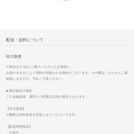
配送・送料について
佐川急便
※商品を2つ以上ご購入いただいたお客様へ
お箱の大きさにより送料が別途かかる場合がございます。その際はこちらからご連
絡致しますので、予めご了承ください。
■ 銀行振込の場合
ご入金確認後、通常3～5営業日以内の発送となります。
【佐川急便】
※離島は現在発送を見送らせていただいてます。
【配送時間指定】
・午前中