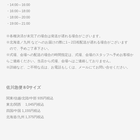
・14:00～16:00
・16:00～18:00
・18:00～20:00
・19:00～21:00
※各種決済が未完了の場合は発送が遅れる場合がございます。
※北海道／九州 などへのお届けの際に1～2日程配送が遅れる場合がございます
ので、予めご了承下さい。
※式場、会場への配送の場合の時間指定は、式場、会場のスタッフへ予めお客様か
らご連絡ください。当店から式場、会場へはご連絡しておりません。
※詳細など、ご不明な点は、お電話もしくは、メールにてお問い合せください。
佐川急便８0サイズ
関東/信越/北陸/中部 935円税込
東北/関西 1,045円税込
四国/中国 1,155円税込
北海道/九州 1,375円税込