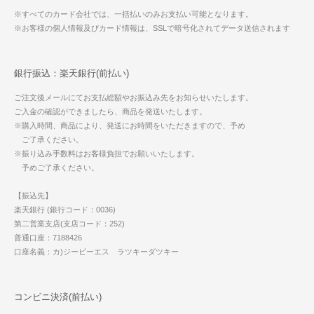
※すべてのカード会社では、一括払いのみお支払い可能となります。
※お客様の個人情報及びカード情報は、SSLで暗号化されてデータ送信されます
銀行振込：楽天銀行(前払い)
ご注文後メールにてお支払総額やお振込み先をお知らせいたします。
ご入金の確認ができましたら、商品を発送いたします。
※購入時間、商品により、発送にお時間をいただきますので、予め
ご了承ください。
※振り込み手数料はお客様負担でお願いいたします。
予めご了承ください。
【振込先】
楽天銀行 (銀行コード：0036)
第二営業支店(支店コード：252)
普通口座：7188426
口座名義：カ)ジーピーエス ラツキーダツキー
コンビニ決済(前払い)