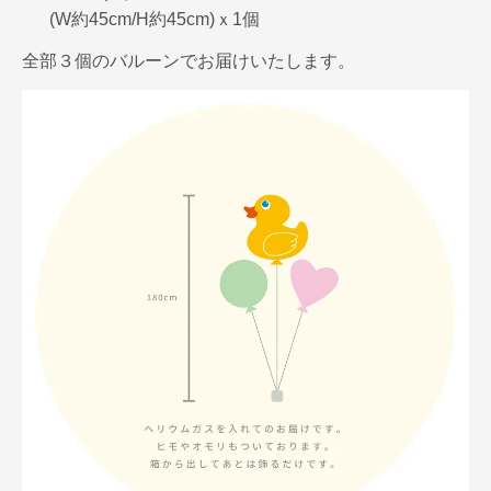
(W約45cm/H約45cm)ｘ1個
全部３個のバルーンでお届けいたします。