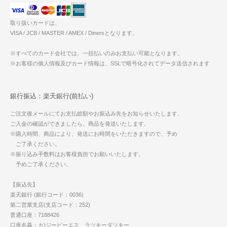
取り扱いカードは、
VISA / JCB / MASTER / AMEX / Dinersとなります。
※すべてのカード会社では、一括払いのみお支払い可能となります。
※お客様の個人情報及びカード情報は、SSLで暗号化されてデータ送信されます
銀行振込：楽天銀行(前払い)
ご注文後メールにてお支払総額やお振込み先をお知らせいたします。
ご入金の確認ができましたら、商品を発送いたします。
※購入時間、商品により、発送にお時間をいただきますので、予め
ご了承ください。
※振り込み手数料はお客様負担でお願いいたします。
予めご了承ください。
【振込先】
楽天銀行 (銀行コード：0036)
第二営業支店(支店コード：252)
普通口座：7188426
口座名義：カ)ジーピーエス ラツキーダツキー