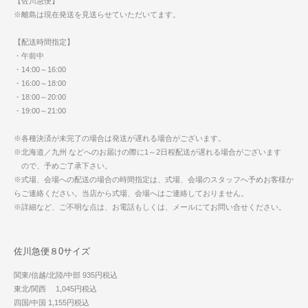
【佐川急便】
※離島は現在発送を見送らせていただいてます。
【配送時間指定】
・午前中
・14:00～16:00
・16:00～18:00
・18:00～20:00
・19:00～21:00
※各種決済が未完了の場合は発送が遅れる場合がございます。
※北海道／九州 などへのお届けの際に1～2日程配送が遅れる場合がございます
ので、予めご了承下さい。
※式場、会場への配送の場合の時間指定は、式場、会場のスタッフへ予めお客様か
らご連絡ください。当店から式場、会場へはご連絡しておりません。
※詳細など、ご不明な点は、お電話もしくは、メールにてお問い合せください。
佐川急便８0サイズ
関東/信越/北陸/中部 935円税込
東北/関西 1,045円税込
四国/中国 1,155円税込