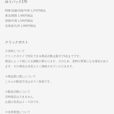
ゆうパック170
関東/信越/北陸/中部 1,375円税込
東北/関西 1,485円税込
四国/中国 1,595円税込
北海道/九州 1,980円税込
クリックポスト
※送料について
クリックポストで対応できる商品点数は最大で6点までです。
商品によって箱に入る個数が変わります。そのため、送料が変更になる場合があり
ます。その場合は当店よりご連絡させていただきます。
※商品受け渡しについて
こちらの配送方法はポスト投函です。
※配送日数について
日時指定はできません。
お届け目安は２～５日です。
※住所変更について