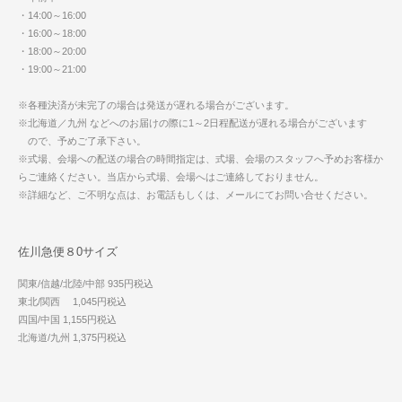
・14:00～16:00
・16:00～18:00
・18:00～20:00
・19:00～21:00
※各種決済が未完了の場合は発送が遅れる場合がございます。
※北海道／九州 などへのお届けの際に1～2日程配送が遅れる場合がございます
ので、予めご了承下さい。
※式場、会場への配送の場合の時間指定は、式場、会場のスタッフへ予めお客様か
らご連絡ください。当店から式場、会場へはご連絡しておりません。
※詳細など、ご不明な点は、お電話もしくは、メールにてお問い合せください。
佐川急便８0サイズ
関東/信越/北陸/中部 935円税込
東北/関西 1,045円税込
四国/中国 1,155円税込
北海道/九州 1,375円税込