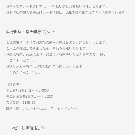
※すべてのカード会社では、一括払いのみお支払い可能となります。
※お客様の個人情報及びカード情報は、SSLで暗号化されてデータ送信されます
銀行振込：楽天銀行(前払い)
ご注文後メールにてお支払総額やお振込み先をお知らせいたします。
ご入金の確認ができましたら、商品を発送いたします。
※購入時間、商品により、発送にお時間をいただきますので、予め
ご了承ください。
※振り込み手数料はお客様負担でお願いいたします。
予めご了承ください。
【振込先】
楽天銀行 (銀行コード：0036)
第二営業支店(支店コード：252)
普通口座：7188426
口座名義：カ)ジーピーエス ラツキーダツキー
コンビニ決済(前払い)