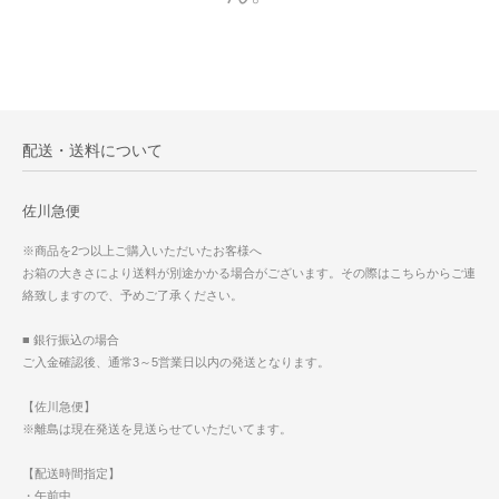
配送・送料について
佐川急便
※商品を2つ以上ご購入いただいたお客様へ
お箱の大きさにより送料が別途かかる場合がございます。その際はこちらからご連
絡致しますので、予めご了承ください。
■ 銀行振込の場合
ご入金確認後、通常3～5営業日以内の発送となります。
【佐川急便】
※離島は現在発送を見送らせていただいてます。
【配送時間指定】
・午前中