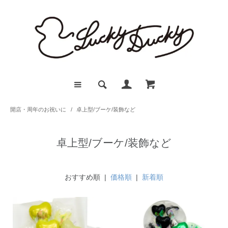
開店・周年のお祝いに
/
卓上型/ブーケ/装飾など
卓上型/ブーケ/装飾など
おすすめ順 |
価格順
|
新着順