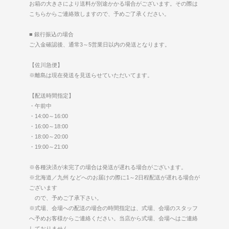
お箱の大きさにより送料が別途かかる場合がございます。その際は
こちらからご連絡致しますので、予めご了承ください。
■ 銀行振込の場合
ご入金確認後、通常3～5営業日以内の発送となります。
【佐川急便】
※離島は現在発送を見送らせていただいてます。
【配送時間指定】
・午前中
・14:00～16:00
・16:00～18:00
・18:00～20:00
・19:00～21:00
※各種決済が未完了の場合は発送が遅れる場合がございます。
※北海道／九州 などへのお届けの際に1～2日程配送が遅れる場合が
ございます
ので、予めご了承下さい。
※式場、会場への配送の場合の時間指定は、式場、会場のスタッフ
へ予めお客様からご連絡ください。当店から式場、会場へはご連絡
しておりません。