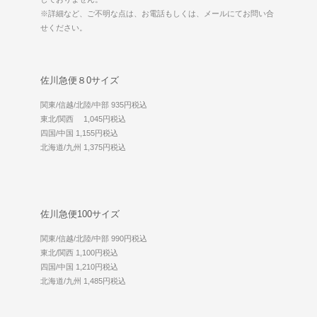
※詳細など、ご不明な点は、お電話もしくは、メールにてお問い合
せください。
佐川急便８0サイズ
関東/信越/北陸/中部 935円税込
東北/関西 1,045円税込
四国/中国 1,155円税込
北海道/九州 1,375円税込
佐川急便100サイズ
関東/信越/北陸/中部 990円税込
東北/関西 1,100円税込
四国/中国 1,210円税込
北海道/九州 1,485円税込